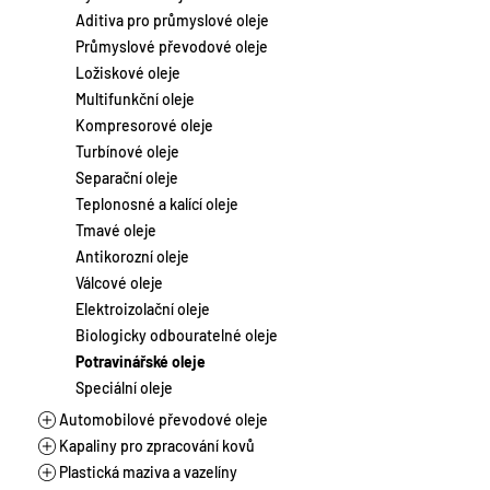
Laky
Chladicí kapaliny
Motocykly a skútry
Aditiva pro průmyslové oleje
Suspenze
Brzdové kapaliny
Stacionární a plynové motory
Průmyslové převodové oleje
Tmely
Aditiva pro autochemii
Vlaková a lodní doprava
Ložiskové oleje
Zahradní a lesní technika
Multifunkční oleje
Zemědělství a těžká technika
Kompresorové oleje
Turbínové oleje
Separační oleje
Teplonosné a kalící oleje
Tmavé oleje
Antikorozní oleje
Válcové oleje
Elektroizolační oleje
Biologicky odbouratelné oleje
Potravinářské oleje
Speciální oleje
Automobilové převodové oleje
Kapaliny pro zpracování kovů
Manuální převodovky
Plastická maziva a vazelíny
Automatické převodovky
Řezné oleje vodou mísitelné