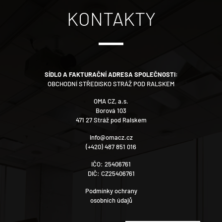
KONTAKTY
SÍDLO A FAKTURAČNÍ ADRESA SPOLEČNOSTI:
OBCHODNÍ STŘEDISKO STRÁŽ POD RALSKEM
OMA CZ, a.s.
Borová 103
471 27 Stráž pod Ralskem
info@omacz.cz
(+420) 487 851 016
IČO: 25406761
DIČ: CZ25406761
Podmínky ochrany
osobních údajů