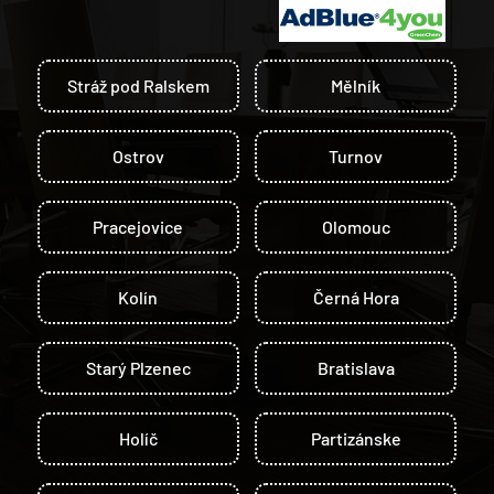
Stráž pod Ralskem
Mělník
Ostrov
Turnov
Pracejovice
Olomouc
Kolín
Černá Hora
Starý Plzenec
Bratislava
Holíč
Partizánske