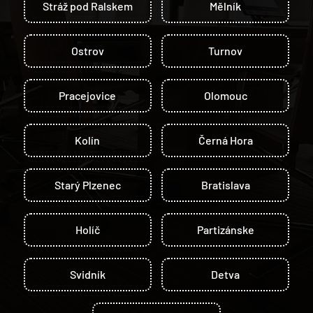
Stráž pod Ralskem
Mělník
Ostrov
Turnov
Pracejovice
Olomouc
Kolín
Černá Hora
Starý Plzenec
Bratislava
Holíč
Partizánske
Svidník
Detva