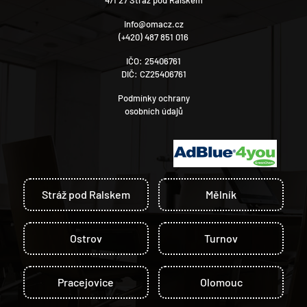
471 27 Stráž pod Ralskem
info@omacz.cz
(+420) 487 851 016
IČO: 25406761
DIČ: CZ25406761
Podmínky ochrany
osobních údajů
Stráž pod Ralskem
Mělník
Ostrov
Turnov
Pracejovice
Olomouc