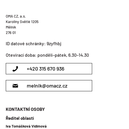
OMA CZ, a.s.
Karoliny Světlé 1205
Mělník
276 01
ID datové schránky: 9zyfhbj
Otevírací doba: pondělí–pátek, 6.30–14.30
+420 315 670 936
melnik@omacz.cz
KONTAKTNÍ OSOBY
Ředitel oblasti
Iva Tomášková Vidimová