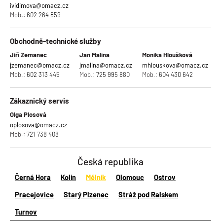
ividimova@omacz.cz
Mob.:
602 264 859
Obchodně-technické služby
Jiří Zemanec
Jan Malina
Monika Hloušková
jzemanec@omacz.cz
jmalina@omacz.cz
mhlouskova@omacz.cz
Mob.:
602 313 445
Mob.:
725 995 880
Mob.:
604 430 642
Zákaznický servis
Olga Plosová
oplosova@omacz.cz
Mob.:
721 738 408
Česká republika
Černá Hora
Kolín
Mělník
Olomouc
Ostrov
Pracejovice
Starý Plzenec
Stráž pod Ralskem
Turnov