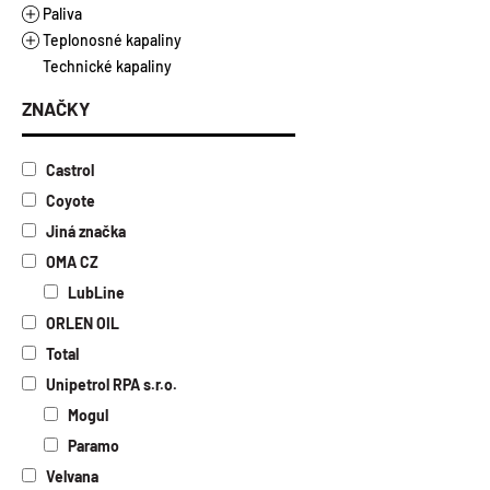
Řezné oleje vodou nemísitelné
Plastická maziva
Paliva
Vazelíny
Teplonosné kapaliny
Alkylátová paliva
Technické kapaliny
Ethanol E85
Topné a chladicí kapaliny
Motorová nafta a benzíny
Kapaliny pro solární kolektory
ZNAČKY
Topný olej
Castrol
Coyote
Jiná značka
OMA CZ
LubLine
ORLEN OIL
Total
Unipetrol RPA s.r.o.
Mogul
Paramo
Velvana