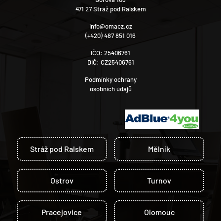
471 27 Stráž pod Ralskem
info@omacz.cz
(+420) 487 851 016
IČO: 25406761
DIČ: CZ25406761
Podmínky ochrany
osobních údajů
Stráž pod Ralskem
Mělník
Ostrov
Turnov
Pracejovice
Olomouc