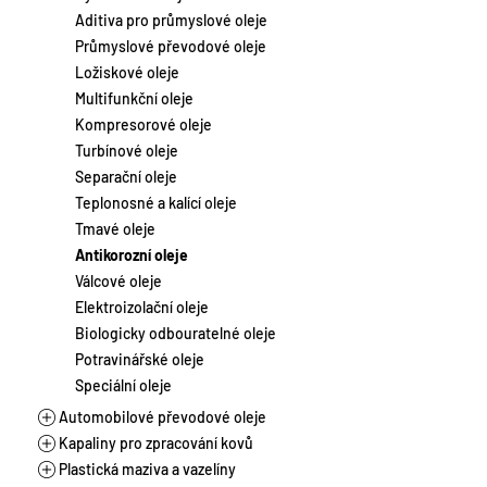
Laky
Chladicí kapaliny
Motocykly a skútry
Aditiva pro průmyslové oleje
Suspenze
Brzdové kapaliny
Stacionární a plynové motory
Průmyslové převodové oleje
Tmely
Aditiva pro autochemii
Vlaková a lodní doprava
Ložiskové oleje
Zahradní a lesní technika
Multifunkční oleje
Zemědělství a těžká technika
Kompresorové oleje
Turbínové oleje
Separační oleje
Teplonosné a kalící oleje
Tmavé oleje
Antikorozní oleje
Válcové oleje
Elektroizolační oleje
Biologicky odbouratelné oleje
Potravinářské oleje
Speciální oleje
Automobilové převodové oleje
Kapaliny pro zpracování kovů
Manuální převodovky
Plastická maziva a vazelíny
Automatické převodovky
Řezné oleje vodou mísitelné