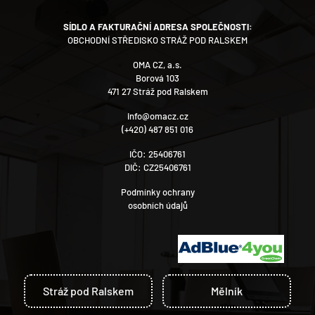
SÍDLO A FAKTURAČNÍ ADRESA SPOLEČNOSTI:
OBCHODNÍ STŘEDISKO STRÁŽ POD RALSKEM
OMA CZ, a.s.
Borová 103
471 27 Stráž pod Ralskem
info@omacz.cz
(+420) 487 851 016
IČO: 25406761
DIČ: CZ25406761
Podmínky ochrany
osobních údajů
Stráž pod Ralskem
Mělník