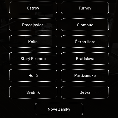
Ostrov
Turnov
Pracejovice
Olomouc
Kolín
Černá Hora
Starý Plzenec
Bratislava
Holíč
Partizánske
Svidník
Detva
Nové Zámky