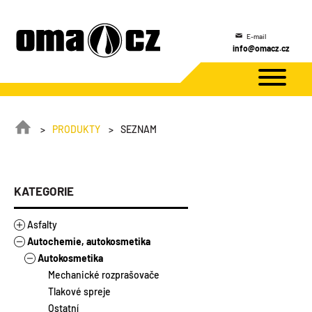
E-mail
info@omacz.cz
PRODUKTY
SEZNAM
KATEGORIE
Asfalty
Autochemie, autokosmetika
Asfalty
Asfaltové výrobky
Autokosmetika
Stavebněizolační asfalty
Modifikované asfalty
Asfalty ředěné
Mechanické rozprašovače
Silniční asfalty
Zálivky
Tlakové spreje
Emulze
Ostatní