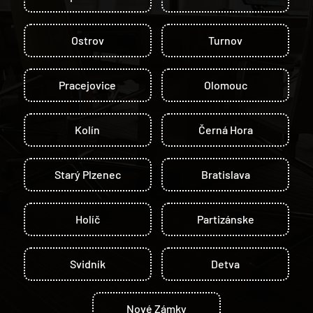
Ostrov
Turnov
Pracejovice
Olomouc
Kolín
Černá Hora
Starý Plzenec
Bratislava
Holíč
Partizánske
Svidník
Detva
Nové Zámky