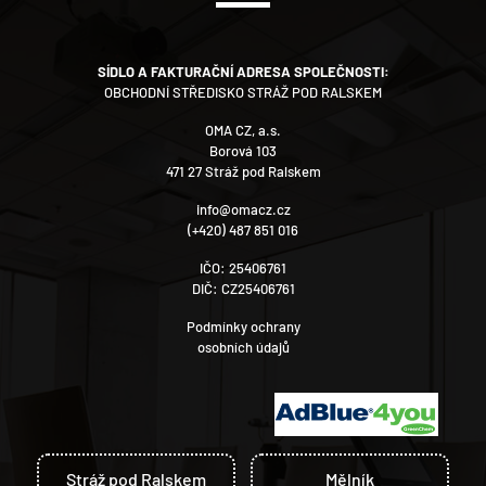
SÍDLO A FAKTURAČNÍ ADRESA SPOLEČNOSTI:
OBCHODNÍ STŘEDISKO STRÁŽ POD RALSKEM
OMA CZ, a.s.
Borová 103
471 27 Stráž pod Ralskem
info@omacz.cz
(+420) 487 851 016
IČO: 25406761
DIČ: CZ25406761
Podmínky ochrany
osobních údajů
Stráž pod Ralskem
Mělník