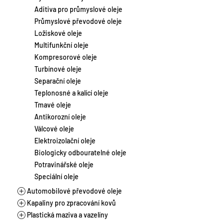
Laky
Chladicí kapaliny
Motocykly a skútry
Aditiva pro průmyslové oleje
Suspenze
Brzdové kapaliny
Stacionární a plynové motory
Průmyslové převodové oleje
Tmely
Aditiva pro autochemii
Vlaková a lodní doprava
Ložiskové oleje
Zahradní a lesní technika
Multifunkční oleje
Zemědělství a těžká technika
Kompresorové oleje
Turbínové oleje
Separační oleje
Teplonosné a kalící oleje
Tmavé oleje
Antikorozní oleje
Válcové oleje
Elektroizolační oleje
Biologicky odbouratelné oleje
Potravinářské oleje
Speciální oleje
Automobilové převodové oleje
Kapaliny pro zpracování kovů
Manuální převodovky
Plastická maziva a vazelíny
Automatické převodovky
Řezné oleje vodou mísitelné