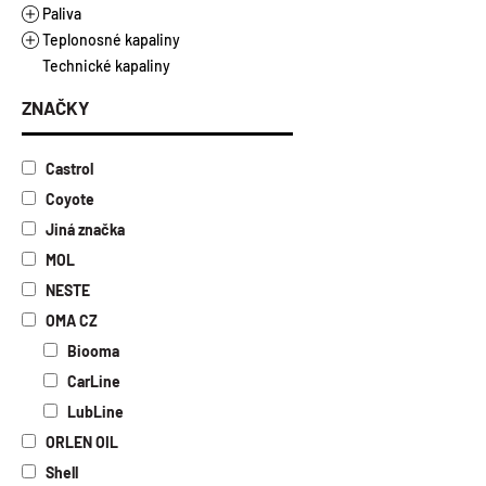
Řezné oleje vodou nemísitelné
Plastická maziva
Paliva
Vazelíny
Teplonosné kapaliny
Alkylátová paliva
Technické kapaliny
Ethanol E85
Topné a chladicí kapaliny
Motorová nafta a benzíny
Kapaliny pro solární kolektory
ZNAČKY
Topný olej
Castrol
Coyote
Jiná značka
MOL
NESTE
OMA CZ
Biooma
CarLine
LubLine
ORLEN OIL
Shell