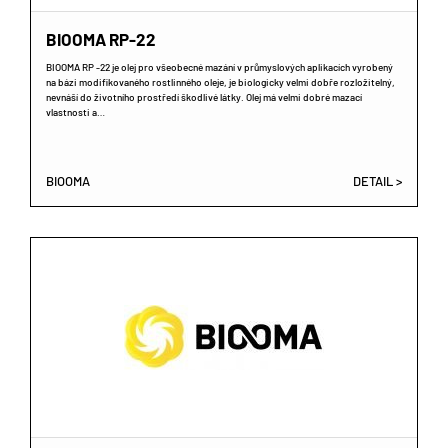
BIOOMA RP-22
BIOOMA RP -22 je olej pro všeobecné mazání v průmyslových aplikacích vyrobený
na bázi modifikovaného rostlinného oleje, je biologicky velmi dobře rozložitelný,
nevnáší do životního prostředí škodlivé látky. Olej má velmi dobré mazací
vlastnosti a…
BIOOMA
DETAIL >