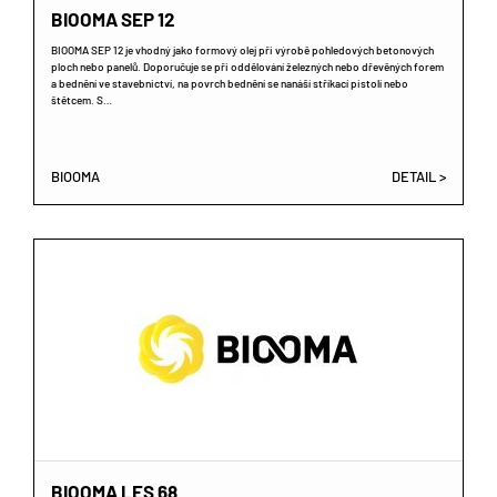
BIOOMA SEP 12
BIOOMA SEP 12 je vhodný jako formový olej při výrobě pohledových betonových
ploch nebo panelů. Doporučuje se při oddělování železných nebo dřevěných forem
a bednění ve stavebnictví, na povrch bednění se nanáší stříkací pistolí nebo
štětcem. S…
BIOOMA
DETAIL >
BIOOMA LES 68