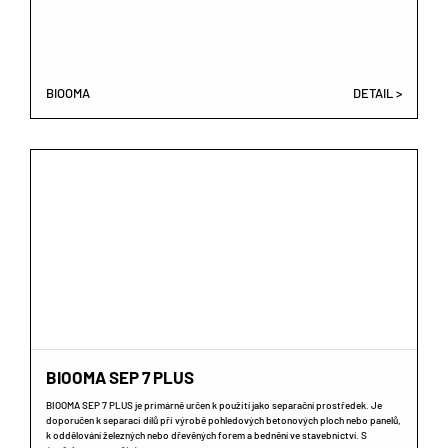
BIOOMA
DETAIL >
BIOOMA SEP 7 PLUS
BIOOMA SEP 7 PLUS je primárně určen k použití jako separační prostředek. Je
doporučen k separaci dílů při výrobě pohledových betonových ploch nebo panelů,
k oddělování železných nebo dřevěných forem a bednění ve stavebnictví. S