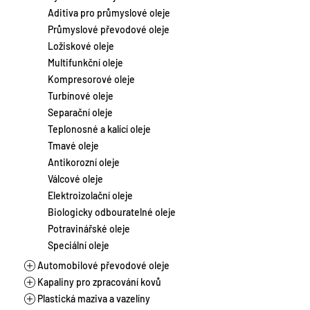
Laky
Chladicí kapaliny
Motocykly a skútry
Aditiva pro průmyslové oleje
Suspenze
Brzdové kapaliny
Stacionární a plynové motory
Průmyslové převodové oleje
Tmely
Aditiva pro autochemii
Vlaková a lodní doprava
Ložiskové oleje
Zahradní a lesní technika
Multifunkční oleje
Zemědělství a těžká technika
Kompresorové oleje
Turbínové oleje
Separační oleje
Teplonosné a kalící oleje
Tmavé oleje
Antikorozní oleje
Válcové oleje
Elektroizolační oleje
Biologicky odbouratelné oleje
Potravinářské oleje
Speciální oleje
Automobilové převodové oleje
Kapaliny pro zpracování kovů
Manuální převodovky
Plastická maziva a vazelíny
Automatické převodovky
Řezné oleje vodou mísitelné