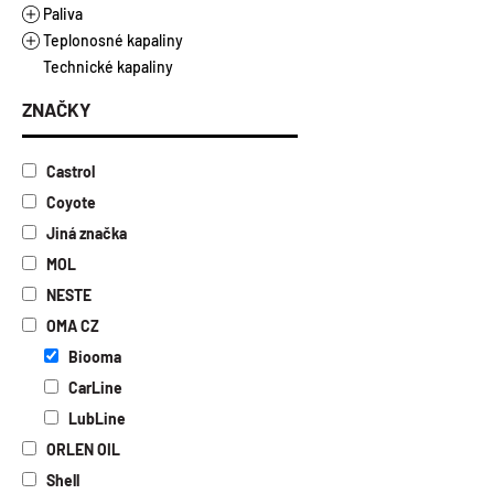
Řezné oleje vodou nemísitelné
Plastická maziva
Paliva
Vazelíny
Teplonosné kapaliny
Alkylátová paliva
Technické kapaliny
Ethanol E85
Topné a chladicí kapaliny
Motorová nafta a benzíny
Kapaliny pro solární kolektory
ZNAČKY
Topný olej
Castrol
Coyote
Jiná značka
MOL
NESTE
OMA CZ
Biooma
CarLine
LubLine
ORLEN OIL
Shell