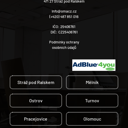
471 27 Stráž pod Ralskem
info@omacz.cz
(+420) 487 851 016
IČO: 25406761
DIČ: CZ25406761
Podmínky ochrany
osobních údajů
Stráž pod Ralskem
Mělník
Ostrov
Turnov
Pracejovice
Olomouc