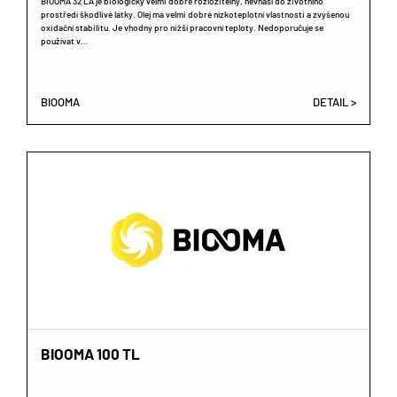
BIOOMA 32 LA je biologicky velmi dobře rozložitelný, nevnáší do životního
prostředí škodlivé látky. Olej má velmi dobré nízkoteplotní vlastnosti a zvýšenou
oxidační stabilitu. Je vhodný pro nižší pracovní teploty. Nedoporučuje se
používat v…
BIOOMA
DETAIL >
BIOOMA 100 TL