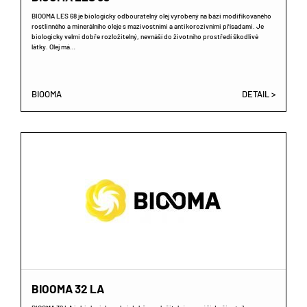
BIOOMA LES 68 je biologicky odbouratelný olej vyrobený na bázi modifikovaného
rostlinného a minerálního oleje s mazivostními a antikorozivními přísadami. Je
biologicky velmi dobře rozložitelný, nevnáší do životního prostředí škodlivé
látky. Olej má…
BIOOMA
DETAIL >
BIOOMA 32 LA