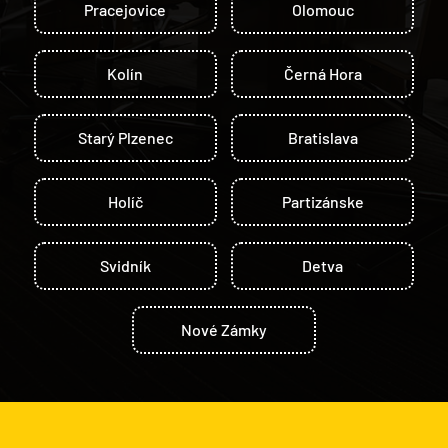
Pracejovice
Olomouc
Kolín
Černá Hora
Starý Plzenec
Bratislava
Holíč
Partizánske
Svidník
Detva
Nové Zámky