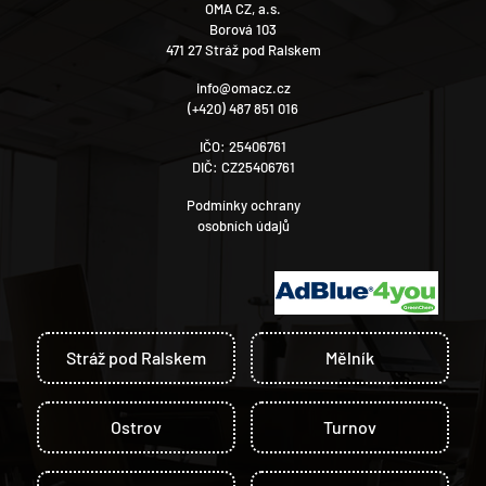
OMA CZ, a.s.
Borová 103
471 27 Stráž pod Ralskem
info@omacz.cz
(+420) 487 851 016
IČO: 25406761
DIČ: CZ25406761
Podmínky ochrany
osobních údajů
Stráž pod Ralskem
Mělník
Ostrov
Turnov