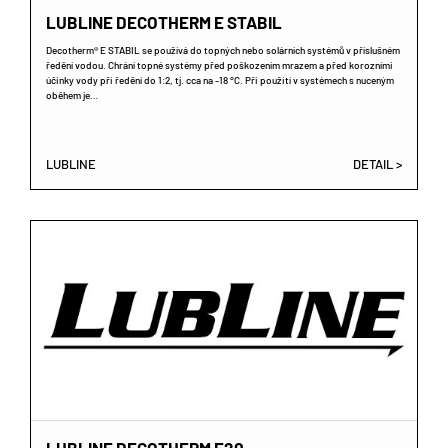
LUBLINE DECOTHERM E STABIL
Decotherm® E STABIL se používá do topných nebo solárních systémů v příslušném
ředění vodou. Chrání topné systémy před poškozením mrazem a před korozními
účinky vody při ředění do 1:2, tj. cca na -18 °C. Při použití v systémech s nuceným
oběhem je…
LUBLINE
DETAIL >