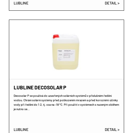
LUBLINE
DETAIL >
LUBLINE DECOSOLAR P
Decosolar P se používá do uzavřených solárních systémů v příslušném ředění
vodou. Chrání solární systémy před poškozením mrazem a před korozními účinky
vody při ředění do 1:2, tj. cca na -18 °C. Při použití v systémech s nuceným oběhem
je nutno se…
LUBLINE
DETAIL >