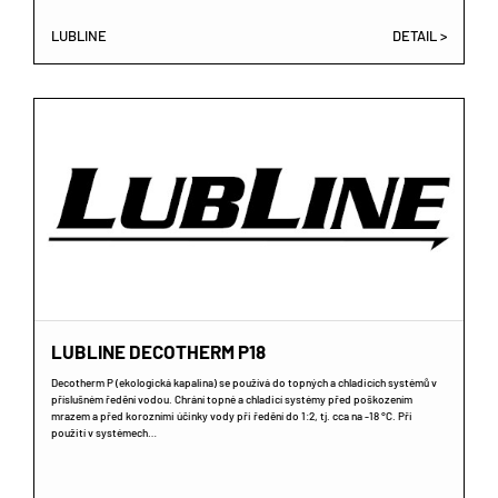
LUBLINE
DETAIL >
LUBLINE DECOTHERM P18
Decotherm P (ekologická kapalina) se používá do topných a chladicích systémů v
příslušném ředění vodou. Chrání topné a chladicí systémy před poškozením
mrazem a před korozními účinky vody při ředění do 1:2, tj. cca na -18 °C. Při
použití v systémech…