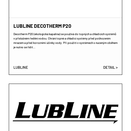
LUBLINE DECOTHERM P20
Decotherm P20 (ekologická kapalina) se používá do topných a chladicích systémů
v příslušném ředění vodou. Chrání topné a chladicí systémy před poškozením
mrazem a před korozními účinky vody. Při použití v systémech s nuceným oběhem
je nutno se řídit…
LUBLINE
DETAIL >