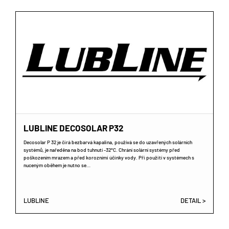
LUBLINE DECOSOLAR P32
Decosolar P 32 je čirá bezbarvá kapalina, používá se do uzavřených solárních
systémů, je naředěna na bod tuhnutí -32°C. Chrání solární systémy před
poškozením mrazem a před korozními účinky vody. Při použití v systémech s
nuceným oběhem je nutno se…
LUBLINE
DETAIL >