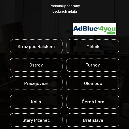
Podmínky ochrany
osobních údajů
Stráž pod Ralskem
Mělník
Ostrov
Turnov
Pracejovice
Olomouc
Kolín
Černá Hora
Starý Plzenec
Bratislava