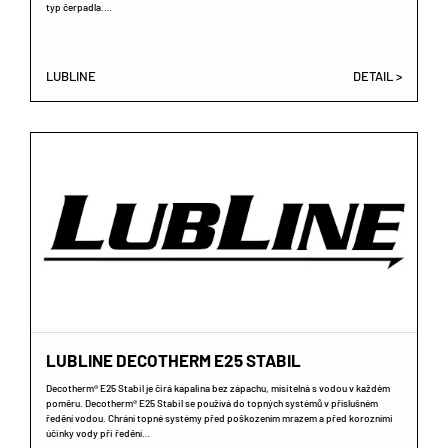
typ čerpadla.…
LUBLINE
DETAIL >
LUBLINE DECOTHERM E25 STABIL
Decotherm® E25 Stabil je čirá kapalina bez zápachu, mísitelná s vodou v každém
poměru. Decotherm® E25 Stabil se používá do topných systémů v příslušném
ředění vodou. Chrání topné systémy před poškozením mrazem a před korozními
účinky vody při ředění…