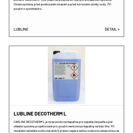
Chrání systémy před poškozením mrazem a před korozními účinky vody. Při
použití v systémech s…
LUBLINE
DETAIL >
LUBLINE DECOTHERM L
CARLINE DECOTHERM L je mrazuvzdorná kapalina pro tepelná čerpadla a jiné
chladící systémy projektované pro použití nemrznoucí kapaliny na bázi lihu. Při
vhodném naředění vodou má dobrý přenos tepla a nízkou viskozitu nenáročnou na