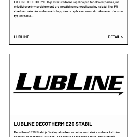
LUBLINE DECOTHERM L 15 je mrazuvzdorná kapalina pro tepelná čerpadla a jiné
chladící systémy projektované pro použití nemrznoucí kapaliny na bázi lihu. Při
vhodném naředění vodou má dobrý přenos tepla a nízkou viskozitu nenáročnou na
typ čerpadla.…
LUBLINE
DETAIL >
LUBLINE DECOTHERM E20 STABIL
Decotherm® E20 Stabil je čirá kapalina bez zápachu, mísitelná s vodou v každém
poměru. Decotherm® E20 Stabil se používá do topných a chladicích systémů.