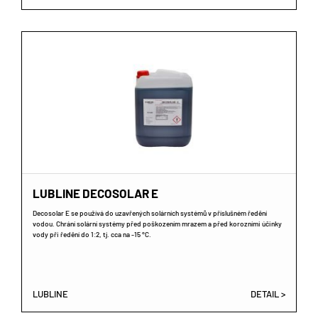
LUBLINE DECOSOLAR E
Decosolar E se používá do uzavřených solárních systémů v příslušném ředění
vodou. Chrání solární systémy před poškozením mrazem a před korozními účinky
vody při ředění do 1:2, tj. cca na -15 °C.
LUBLINE
DETAIL >