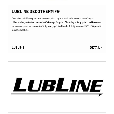
LUBLINE DECOTHERM FG
Decotherm® FG se používá zejména jako teplonosné médium do uzavřených
chladicích systémů v potravinářském průmyslu. Chrání systémy před poškozením
mrazem a před korozními účinky vody při ředění do 1:2, tj. cca na -15°C. Při použití
v systémech s…
LUBLINE
DETAIL >