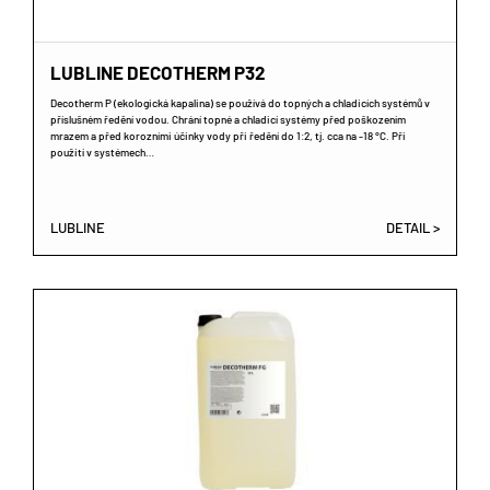
LUBLINE DECOTHERM P32
Decotherm P (ekologická kapalina) se používá do topných a chladicích systémů v
příslušném ředění vodou. Chrání topné a chladicí systémy před poškozením
mrazem a před korozními účinky vody při ředění do 1:2, tj. cca na -18 °C. Při
použití v systémech…
LUBLINE
DETAIL >