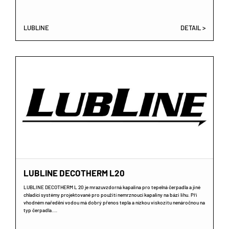
LUBLINE
DETAIL >
LUBLINE DECOTHERM L20
LUBLINE DECOTHERM L 20 je mrazuvzdorná kapalina pro tepelná čerpadla a jiné
chladící systémy projektované pro použití nemrznoucí kapaliny na bázi lihu. Při
vhodném naředění vodou má dobrý přenos tepla a nízkou viskozitu nenáročnou na
typ čerpadla.…