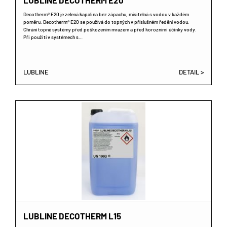
LUBLINE DECOTHERM E20
Decotherm® E20 je zelená kapalina bez zápachu, mísitelná s vodou v každém
poměru. Decotherm® E20 se používá do topných v příslušném ředění vodou.
Chrání topné systémy před poškozením mrazem a před korozními účinky vody.
Při použití v systémech s…
LUBLINE
DETAIL >
LUBLINE DECOTHERM L15