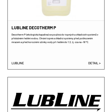
LUBLINE DECOTHERM P
Decotherm P (ekologická kapalina) se používá do topných a chladicích systémů v
příslušném ředění vodou. Chrání topné a chladicí systémy před poškozením
mrazem a před korozními účinky vody při ředění do 1:2, tj. cca na -18 °C.
LUBLINE
DETAIL >