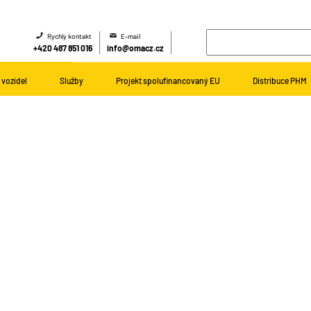
Rychlý kontakt
E-mail
+420 487 851 016
info@omacz.cz
vozidel
Služby
Projekt spolufinancovaný EU
Distribuce PHM