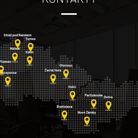
Stráž pod Ralskem
Turnov
Mělník
Kolín
 Plzenec
Olomouc
Černá Hora
Pracejovice
Holíč
Partizánske
Detva
Bratislava
Nové Zámky