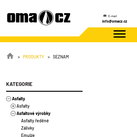
E-mail
info@omacz.cz
PRODUKTY
SEZNAM
KATEGORIE
Asfalty
Asfalty
Asfaltové výrobky
Stavebněizolační asfalty
Modifikované asfalty
Asfalty ředěné
Silniční asfalty
Zálivky
Emulze