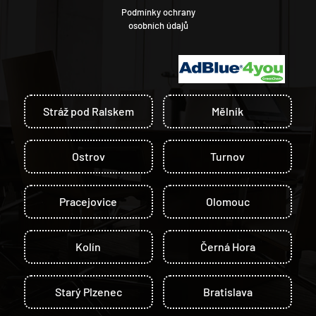
Podmínky ochrany
osobních údajů
Stráž pod Ralskem
Mělník
Ostrov
Turnov
Pracejovice
Olomouc
Kolín
Černá Hora
Starý Plzenec
Bratislava