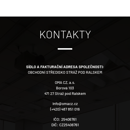
Válcové oleje
Elektroizolační oleje
Biologicky odbouratelné oleje
Potravinářské oleje
KONTAKTY
Speciální oleje
SÍDLO A FAKTURAČNÍ ADRESA SPOLEČNOSTI:
OBCHODNÍ STŘEDISKO STRÁŽ POD RALSKEM
OMA CZ, a.s.
Borová 103
471 27 Stráž pod Ralskem
info@omacz.cz
(+420) 487 851 016
IČO: 25406761
DIČ: CZ25406761