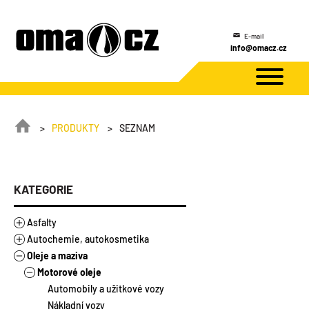
E-mail
info@omacz.cz
PRODUKTY
SEZNAM
KATEGORIE
Asfalty
Autochemie, autokosmetika
Asfalty
Oleje a maziva
Asfaltové výrobky
Autokosmetika
Stavebněizolační asfalty
Autochemie
Motorové oleje
Modifikované asfalty
Asfalty ředěné
Mechanické rozprašovače
Doplňkový sortiment
Silniční asfalty
Zálivky
Tlakové spreje
Náplně do ostřikovačů
Automobily a užitkové vozy
Autodoplňky
Emulze
Ostatní
Rozmrazovače
Nákladní vozy