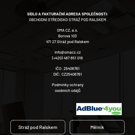
SÍDLO A FAKTURAČNÍ ADRESA SPOLEČNOSTI:
OBCHODNÍ STŘEDISKO STRÁŽ POD RALSKEM
OMA CZ, a.s.
Borová 103
471 27 Stráž pod Ralskem
info@omacz.cz
(+420) 487 851 016
IČO: 25406761
DIČ: CZ25406761
Podmínky ochrany
osobních údajů
Stráž pod Ralskem
Mělník