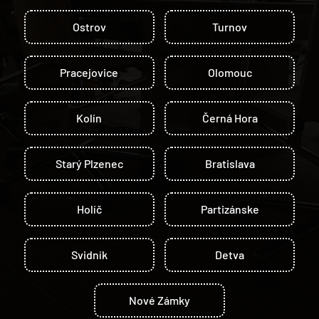
Ostrov
Turnov
Pracejovice
Olomouc
Kolín
Černá Hora
Starý Plzenec
Bratislava
Holíč
Partizánske
Svidník
Detva
Nové Zámky