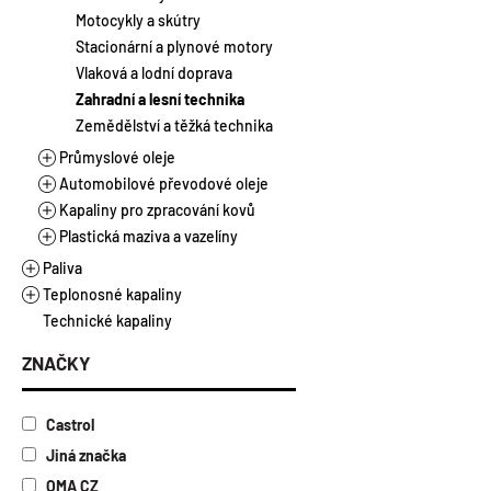
Laky
Chladicí kapaliny
Motocykly a skútry
Suspenze
Brzdové kapaliny
Stacionární a plynové motory
Tmely
Aditiva pro autochemii
Vlaková a lodní doprava
Zahradní a lesní technika
Zemědělství a těžká technika
Průmyslové oleje
Automobilové převodové oleje
Hydraulické oleje
Kapaliny pro zpracování kovů
Aditiva pro průmyslové oleje
Manuální převodovky
Plastická maziva a vazelíny
Průmyslové převodové oleje
Automatické převodovky
Řezné oleje vodou mísitelné
Ložiskové oleje
Řezné oleje vodou nemísitelné
Plastická maziva
Paliva
Multifunkční oleje
Vazelíny
Teplonosné kapaliny
Alkylátová paliva
Kompresorové oleje
Technické kapaliny
Ethanol E85
Topné a chladicí kapaliny
Turbínové oleje
Motorová nafta a benzíny
Kapaliny pro solární kolektory
ZNAČKY
Separační oleje
Topný olej
Teplonosné a kalící oleje
Tmavé oleje
Castrol
Antikorozní oleje
Jiná značka
Válcové oleje
OMA CZ