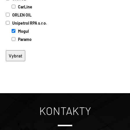
Elektroizolační oleje
CarLine
Biologicky odbouratelné oleje
ORLEN OIL
Potravinářské oleje
Unipetrol RPA s.r.o.
Speciální oleje
Mogul
Paramo
KONTAKTY