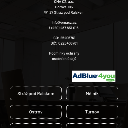
OMA CZ, a.s.
Borová 103
471 27 Stráž pod Ralskem
info@omacz.cz
(+420) 487 851 016
IČO: 25406761
DIČ: CZ25406761
Podmínky ochrany
osobních údajů
Stráž pod Ralskem
Mělník
Ostrov
Turnov