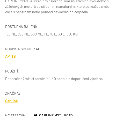
CARLINE® M2T je určen pro celoroční mazání starších dvoudobých
zážehových motorů se středním namáháním, které se mažou směsí
oleje s benzinem nebo pomocí dávkovacího čerpadla.
DOSTUPNÁ BALENÍ:
100 ML, 250 ML, 500 ML, 1 L, 10 L, 30 L, 850 KG
NORMY A SPECIFIKACE:
API TB
POUŽITÍ:
Doporučený mísící poměr je 1:40 nebo dle doporučení výrobce.
ZNAČKA:
CarLine
KE STAŽENÍ:
CARLINE M2T - FOTO