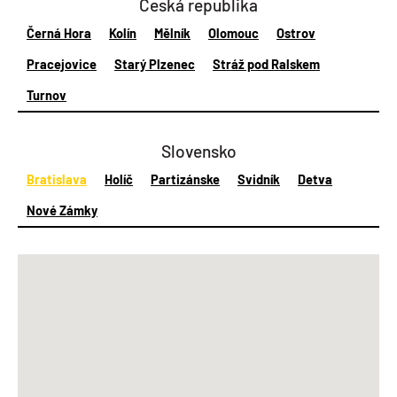
Česká republika
Černá Hora
Kolín
Mělník
Olomouc
Ostrov
Pracejovice
Starý Plzenec
Stráž pod Ralskem
Turnov
Slovensko
Bratislava
Holíč
Partizánske
Svidník
Detva
Nové Zámky