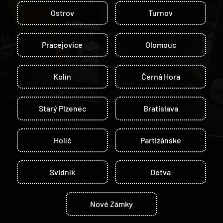
Ostrov
Turnov
Pracejovice
Olomouc
Kolín
Černá Hora
Starý Plzenec
Bratislava
Holíč
Partizánske
Svidník
Detva
Nové Zámky