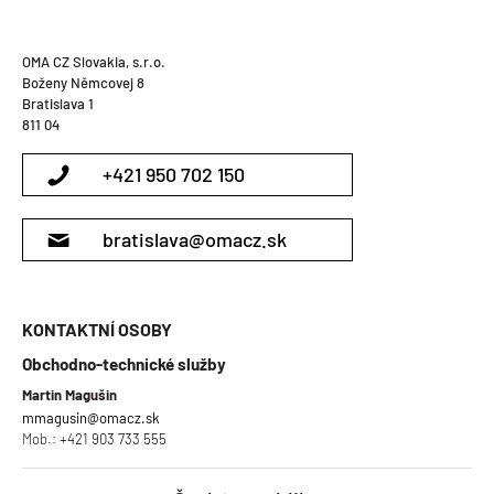
OMA CZ Slovakia, s.r.o.
Boženy Němcovej 8
Bratislava 1
811 04
+421 950 702 150
bratislava@omacz.sk
KONTAKTNÍ OSOBY
Obchodno-technické služby
Martin Magušin
mmagusin@omacz.sk
Mob.:
+421 903 733 555