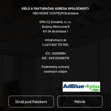
SÍDLO A FAKTURAČNÁ ADRESA SPOLOČNOSTI:
OBCHODNÉ CENTRUM Bratislava
OMA CZ Slovakia, s.r.o.
Boženy Němcovej 8
811 04 Bratislava 1
info@omacz.sk
(+421) 903 733 555
IČO: 50299964
DIČ: SK2120288379
Podmienky ochrany
osobných údajov
Stráž pod Ralskem
Mělník