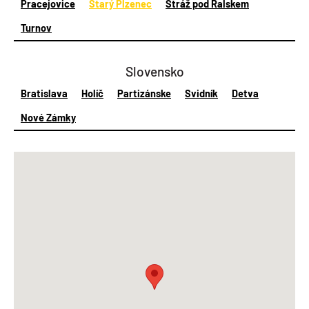
Pracejovice
Starý Plzenec
Stráž pod Ralskem
Turnov
Slovensko
Bratislava
Holíč
Partizánske
Svidník
Detva
Nové Zámky