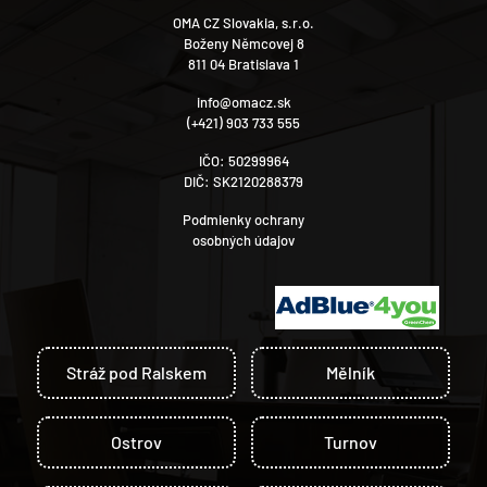
OMA CZ Slovakia, s.r.o.
Boženy Němcovej 8
811 04 Bratislava 1
info@omacz.sk
(+421) 903 733 555
IČO: 50299964
DIČ: SK2120288379
Podmienky ochrany
osobných údajov
Stráž pod Ralskem
Mělník
Ostrov
Turnov