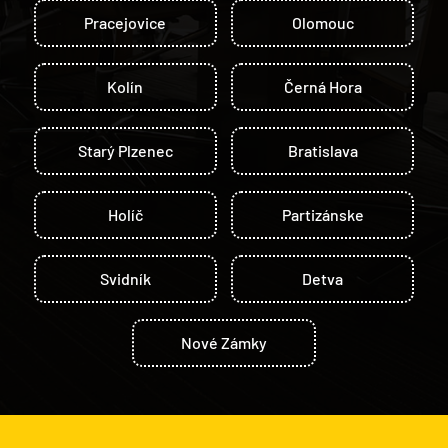
Pracejovice
Olomouc
Kolín
Černá Hora
Starý Plzenec
Bratislava
Holíč
Partizánske
Svidník
Detva
Nové Zámky