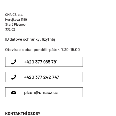
OMA CZ, a.s.
Herejkova 1199
Starý Plzenec
332 02
ID datové schránky: 9zyfhbj
Otevírací doba: pondělí–pátek, 7.30–15.00
+420 377 965 781
+420 377 242 747
plzen@omacz.cz
KONTAKTNÍ OSOBY