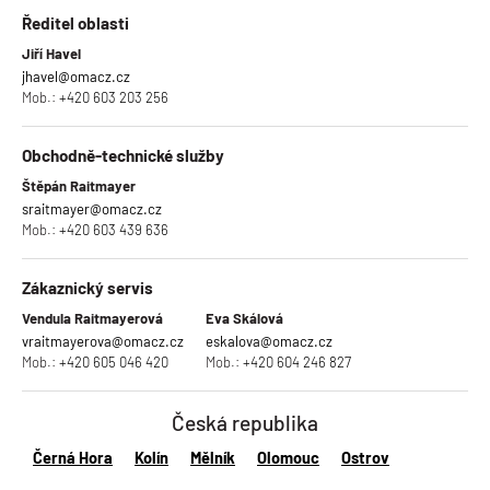
Ředitel oblasti
Jiří Havel
jhavel@omacz.cz
Mob.:
+420 603 203 256
Obchodně-technické služby
Štěpán Raitmayer
sraitmayer@omacz.cz
Mob.:
+420 603 439 636
Zákaznický servis
Vendula Raitmayerová
Eva Skálová
vraitmayerova@omacz.cz
eskalova@omacz.cz
Mob.:
+420 605 046 420
Mob.:
+420 604 246 827
Česká republika
Černá Hora
Kolín
Mělník
Olomouc
Ostrov