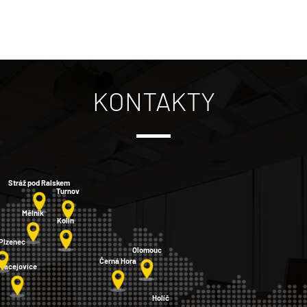
KONTAKTY
Stráž pod Ralskem
Turnov
Mělník
Kolín
 Plzenec
Olomouc
Černá Hora
Pracejovice
Holíč