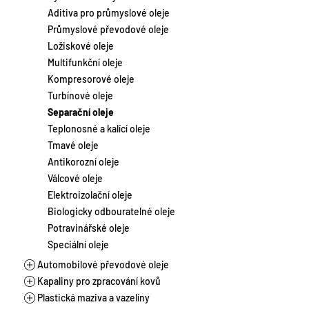
Laky
Chladicí kapaliny
Motocykly a skútry
Aditiva pro průmyslové oleje
Suspenze
Brzdové kapaliny
Stacionární a plynové motory
Průmyslové převodové oleje
Tmely
Aditiva pro autochemii
Vlaková a lodní doprava
Ložiskové oleje
Zahradní a lesní technika
Multifunkční oleje
Zemědělství a těžká technika
Kompresorové oleje
Turbínové oleje
Separační oleje
Teplonosné a kalící oleje
Tmavé oleje
Antikorozní oleje
Válcové oleje
Elektroizolační oleje
Biologicky odbouratelné oleje
Potravinářské oleje
Speciální oleje
Automobilové převodové oleje
Kapaliny pro zpracování kovů
Manuální převodovky
Plastická maziva a vazelíny
Automatické převodovky
Řezné oleje vodou mísitelné