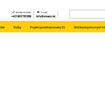
Rýchly kontakt
E-mail
+421 903 733 555
info@omacz.sk
idel
Služby
Projekt spolufinancovaný EU
Distribúcia pohonných h