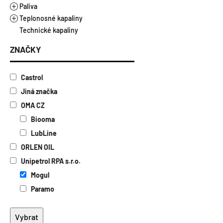
Řezné oleje vodou nemísitelné
Plastická maziva
Paliva
Vazelíny
Teplonosné kapaliny
Alkylátová paliva
Technické kapaliny
Ethanol E85
Topné a chladicí kapaliny
Motorová nafta a benzíny
Kapaliny pro solární kolektory
ZNAČKY
Topný olej
Castrol
Jiná značka
OMA CZ
Biooma
LubLine
ORLEN OIL
Unipetrol RPA s.r.o.
Mogul
Paramo