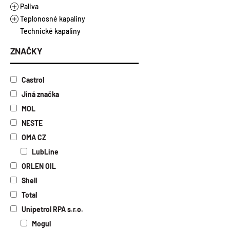
Řezné oleje vodou nemísitelné
Plastická maziva
Paliva
Vazelíny
Teplonosné kapaliny
Alkylátová paliva
Technické kapaliny
Ethanol E85
Topné a chladicí kapaliny
Motorová nafta a benzíny
Kapaliny pro solární kolektory
ZNAČKY
Topný olej
Castrol
Jiná značka
MOL
NESTE
OMA CZ
LubLine
ORLEN OIL
Shell
Total
Unipetrol RPA s.r.o.
Mogul