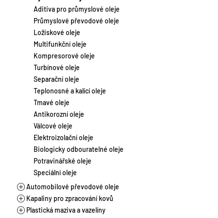
Laky
Chladicí kapaliny
Motocykly a skútry
Aditiva pro průmyslové oleje
Suspenze
Brzdové kapaliny
Stacionární a plynové motory
Průmyslové převodové oleje
Tmely
Aditiva pro autochemii
Vlaková a lodní doprava
Ložiskové oleje
Zahradní a lesní technika
Multifunkční oleje
Zemědělství a těžká technika
Kompresorové oleje
Turbínové oleje
Separační oleje
Teplonosné a kalící oleje
Tmavé oleje
Antikorozní oleje
Válcové oleje
Elektroizolační oleje
Biologicky odbouratelné oleje
Potravinářské oleje
Speciální oleje
Automobilové převodové oleje
Kapaliny pro zpracování kovů
Manuální převodovky
Plastická maziva a vazelíny
Automatické převodovky
Řezné oleje vodou mísitelné