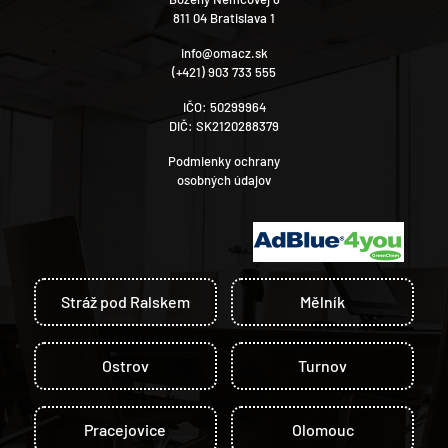
811 04 Bratislava 1
info@omacz.sk
(+421) 903 733 555
IČO: 50299964
DIČ: SK2120288379
Podmienky ochrany
osobných údajov
Stráž pod Ralskem
Mělník
Ostrov
Turnov
Pracejovice
Olomouc