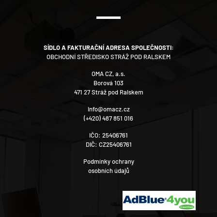
SÍDLO A FAKTURAČNÍ ADRESA SPOLEČNOSTI:
OBCHODNÍ STŘEDISKO STRÁŽ POD RALSKEM
OMA CZ, a.s.
Borová 103
471 27 Stráž pod Ralskem
info@omacz.cz
(+420) 487 851 016
IČO: 25406761
DIČ: CZ25406761
Podmínky ochrany
osobních údajů