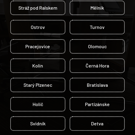
Stráž pod Ralskem
Mělník
Ostrov
Turnov
Pracejovice
Olomouc
Kolín
Černá Hora
Starý Plzenec
Bratislava
Holíč
Partizánske
Svidník
Detva