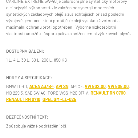
CARLINE EXTREME 5W-40 je celoroční plně syntetický motorový
olej nejvyšší výkonnosti. Je založen na synergii moderních
syntetických základových olejů a zušlechťujících přísad poslední
vývojové generace, která propůjčuje oleji vysokou životnost a
maximální ochranu proti opotřebení. Výborné nízkoteplotní
vlastnosti umožňují úsporu paliva a snížení emisí výfukových plynů.
DOSTUPNÁ BALENÍ:
1 L, 4 L, 30 L, 60 L, 208 L, 850 KG
NORMY A SPECIFIKACE:
BMW LL-01,
ACEA A3/B4
,
API SN
, API CF,
VW 502.00
,
VW 505.00
,
MB 229.3, SAE 5W-40, FORD WSS-M2C 917-A,
RENAULT RN 0700
,
RENAULT RN 0710
,
OPEL GM -LL-025
BEZPEČNOSTNÍ TEXT:
Způsobuje vážné podráždění očí.