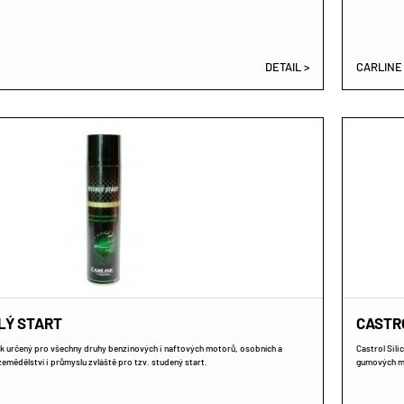
DETAIL >
CARLINE
LÝ START
CASTR
ek určený pro všechny druhy benzinových i naftových motorů, osobních a
Castrol Sili
zemědělství i průmyslu zvláště pro tzv. studený start.
gumových ma