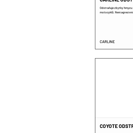
Odstraňuje zbytky hmyzu z 
motocyklů. Není agresivní 
CARLINE
COYOTE ODST