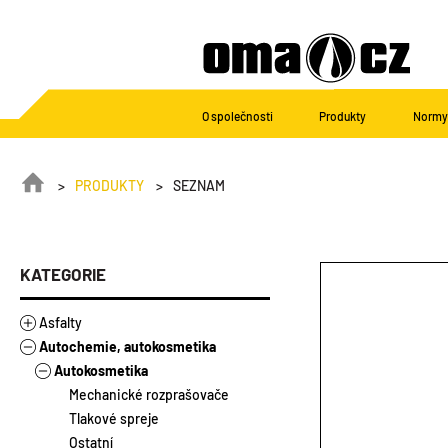
O společnosti
Produkty
Normy 
PRODUKTY
SEZNAM
KATEGORIE
Asfalty
Autochemie, autokosmetika
Asfalty
Asfaltové výrobky
Autokosmetika
Stavebněizolační asfalty
Modifikované asfalty
Asfalty ředěné
Mechanické rozprašovače
Silniční asfalty
Zálivky
Tlakové spreje
Emulze
Ostatní