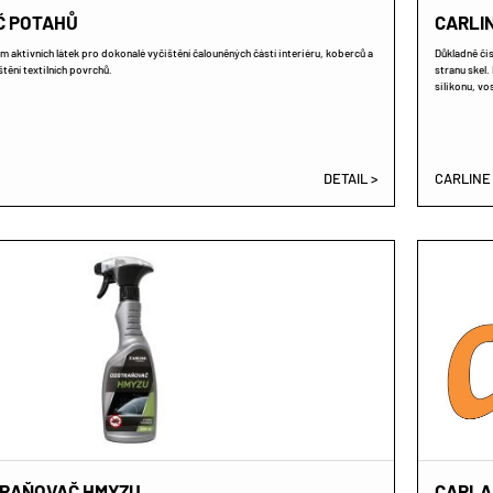
IČ POTAHŮ
CARLIN
m aktivních látek pro dokonalé vyčištění čalouněných částí interiéru, koberců a
Důkladně čis
tění textilních povrchů.
stranu skel
silikonu, vo
DETAIL >
CARLINE
TRAŇOVAČ HMYZU
CARLA