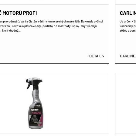
IČ MOTORŮ PROFI
CARLIN
čen pro odmašťování a čistění většiny omyvatelných materiálů. Dokonale vyčistí
Je určen k č
zařízení, kovové a plastové díly, podlahy od mastnoty, špíny, zbytků olejů,
usazeniny pr
ot. Není vhodný…
těžce odstra
DETAIL >
CARLINE