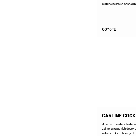
čištěná místa spláchnou 
COYOTE
CARLINE COCK
Je určen k čištění, leště
zejména palubních desek a
antistatický ochranný film