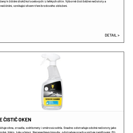
čený k čištění disků kol ocelových i z lehkých slitin. Výborně čistí běžné nečistoty a
nečištění, vznikající vlivem tření brzdového obložení.
DETAIL >
 ČISTIČ OKEN
ašťuje okna, zrcadla, světlomety i směrová světla. Snadno odstraňuje odolné nečistoty jako
ické, bláto, tuky a hmyz. Nezanechává šmouhy, odstraňuje prach a snižuje zamlžování. Při