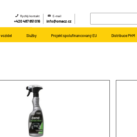
Rychlý kontakt
E-mail
+420 487 851 016
info@omacz.cz
vozidel
Služby
Projekt spolufinancovaný EU
Distribuce PHM