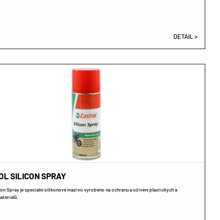
DETAIL >
OL SILICON SPRAY
con Spray je speciální silikonové mazivo vyrobeno na ochranu a oživení plastických a
teriálů.