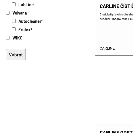
Elektroizolační oleje
LubLine
CARLINE ČIST
Biologicky odbouratelné oleje
Velvana
Čistící přípravek s obsahe
Potravinářské oleje
sedadel. Vhodný také k čiš
Autocleaner®
Speciální oleje
Fridex®
WIKO
CARLINE
CARLINE ODS