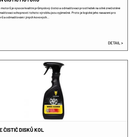
č motorů je vysoce kvalitní průmyslový čistící a odmašťovací prostředek na silně znečistěné
ašťovací schopnosti tohoto výrobku jsou vyjímečné. Proto je logické jeho nasazení pro
orů a odmašťování i jiných kovových…
DETAIL >
 ČISTIČ DISKŮ KOL