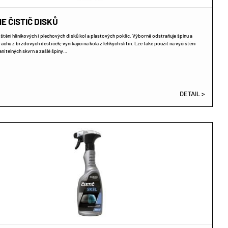
E ČISTIČ DISKŮ
ištění hliníkových i plechových disků kol a plastových poklic. Výborně odstraňuje špínu a
achu z brzdových destiček; vynikající na kola z lehkých slitin. Lze také použít na vyčištění
nitelných skvrn a zašlé špíny…
DETAIL >