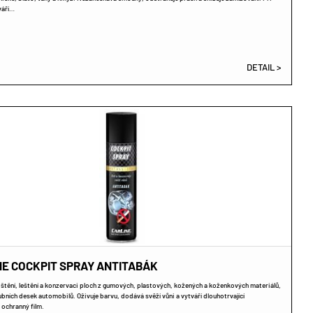
́ří…
DETAIL >
NE COCKPIT SPRAY ANTITABÁK
ištění, leštění a konzervaci ploch z gumových, plastových, kožených a koženkových materiálů,
bních desek automobilů. Oživuje barvu, dodává svěží vůni a vytváří dlouhotrvající
 ochranný film.