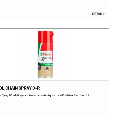
DETAIL >
OL CHAIN SPRAY O-R
n Spray OR je bílé syntetické mazivo na řetězy motocyklů s O-kroužky i bez nich.