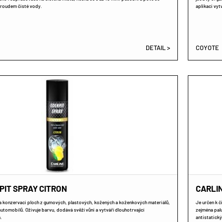
proudem čisté vody.
aplikaci vytva
DETAIL >
COYOTE
PIT SPRAY CITRON
CARLI
ní a konzervaci ploch z gumových, plastových, kožených a koženkových materiálů,
Je určen k č
utomobilů. Oživuje barvu, dodává svěží vůni a vytváří dlouhotrvající
zejména palu
.
antistatický