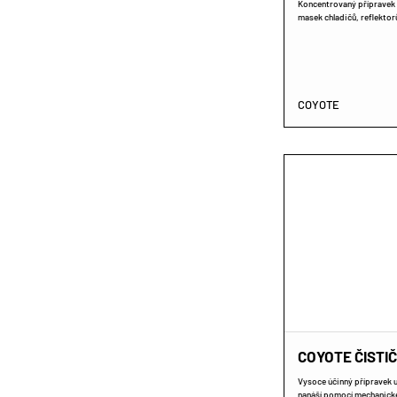
Koncentrovaný přípravek 
masek chladičů, reflektor
COYOTE
COYOTE ČISTI
Vysoce účinný přípravek u
nanáší pomocí mechanickéh