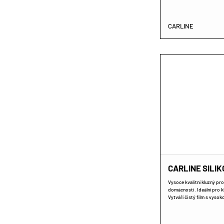
CARLINE
CARLINE SILIK
Vysoce kvalitní kluzný pro
domácnosti. Ideální pro kl
Vytváří čistý film s vyso