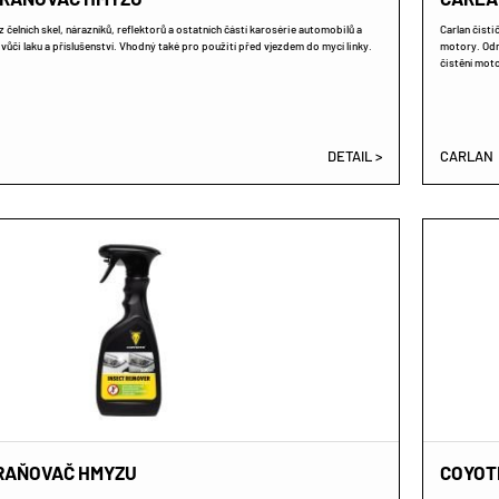
čelních skel, nárazníků, reflektorů a ostatních částí karosérie automobilů a
Carlan čisti
vůči laku a příslušenství. Vhodný také pro použití před vjezdem do mycí linky.
motory. Odm
čistění mot
DETAIL >
CARLAN
RAŇOVAČ HMYZU
COYOTE