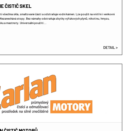
E ČISTIČ SKEL
tí všechna skla, smaltované části a odstraňuje vodní kámen. Lze použít na vnitřní i venkovní
. Nezanechává stopy. Bez námahy odstraňuje zbytky výfukových plynů, nikotinu, hmyzu,
sku a mastnoty. Universální použití:…
DETAIL >
N ČISTIČ MOTORŮ