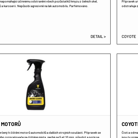
napomáhající účinnému odstranění všech pozůstatků hmyzu z čelních skel,
Přípravek ur
ů a karoserií. Nepůsobí agresivně na lak automobilu. Parfémováno.
odstraňuje z
DETAIL >
COYOTE
Č MOTORŮ
COYOTE
rčený k čištění motorů automobilů a dalších strojních součástí. Přípravek se
Čistí a odm
o rozprašovače na čištěná místa, nechá se 5 až 10 min. působit a poté se
jsou ty organ