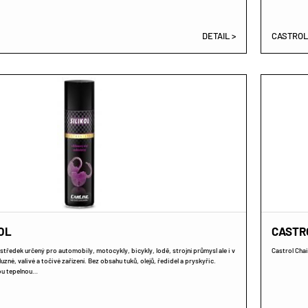
DETAIL >
CASTROL
OL
CASTR
středek určený pro automobily, motocykly, bicykly, lodě, strojní průmysl ale i v
Castrol Chai
uzné, valivé a točivé zařízení. Bez obsahu tuků, olejů, ředidel a pryskyřic.
kou tepelnou…