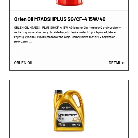
Orlen Oil M7ADSIIIPLUS SG/CF-4 15W/40
ORLEN OIL M7ADSIII PLUS SG/CF-4 15W-40 je minerální motorový olej vyrobený
na bázi vysoce rafinovaných základových olejů a zušlechťujících přísad, které
zajišťují vysokou kvalitu motorového oleje. Účinně maže motor i v nejtěžších
provozních…
ORLEN OIL
DETAIL >