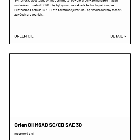
Syntetický, vícestupňový, moderní motorový olej určený zejména pro mazání
motorů automobilů FORD. Olej byl vyvinut na základě technologie Complex
Protection Formula (CPF). Tato formulace je zárukou optimální ochrany motoru
za všech provozních…
ORLEN OIL
DETAIL >
Orlen Oil M6AD SC/CB SAE 30
motorový olej