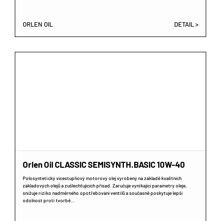
ORLEN OIL
DETAIL >
Orlen Oil CLASSIC SEMISYNTH.BASIC 10W-40
Polosyntetický vícestupňový motorový olej vyrobený na základě kvalitních
základových olejů a zušlechťujících přísad. Zaručuje vynikající parametry oleje,
snižuje riziko nadměrného opotřebování ventilů a současně poskytuje lepší
odolnost proti tvorbě…