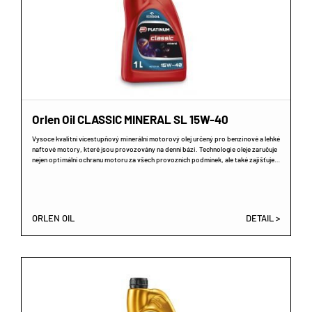
Orlen Oil CLASSIC MINERAL SL 15W-40
Vysoce kvalitní vícestupňový minerální motorový olej určený pro benzinové a lehké
naftové motory, které jsou provozovány na denní bázi. Technologie oleje zaručuje
nejen optimální ochranu motoru za všech provozních podmínek, ale také zajišťuje…
ORLEN OIL
DETAIL >