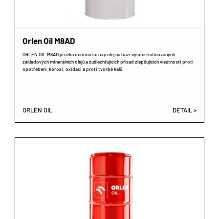
Orlen Oil M8AD
ORLEN OIL M8AD je celoroční motorový olej na bázi vysoce rafinovaných
základových minerálních olejů a zušlechťujících přísad zlepšujících vlastnosti proti
opotřebení, korozi, oxidaci a proti tvorbě kalů.
ORLEN OIL
DETAIL >