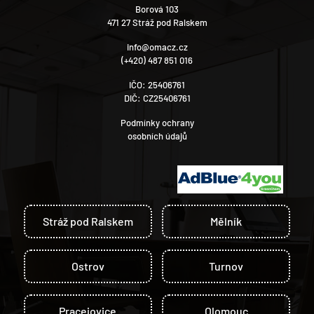
Borová 103
471 27 Stráž pod Ralskem
info@omacz.cz
(+420) 487 851 016
IČO: 25406761
DIČ: CZ25406761
Podmínky ochrany
osobních údajů
Stráž pod Ralskem
Mělník
Ostrov
Turnov
Pracejovice
Olomouc