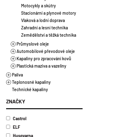
Laky
Chladicí kapaliny
Motocykly a skútry
Suspenze
Brzdové kapaliny
Stacionární a plynové motory
Tmely
Aditiva pro autochemii
Vlaková a lodní doprava
Zahradní a lesní technika
Zemědělství a těžká technika
Průmyslové oleje
Automobilové převodové oleje
Hydraulické oleje
Kapaliny pro zpracování kovů
Aditiva pro průmyslové oleje
Manuální převodovky
Plastická maziva a vazelíny
Průmyslové převodové oleje
Automatické převodovky
Řezné oleje vodou mísitelné
Ložiskové oleje
Řezné oleje vodou nemísitelné
Plastická maziva
Paliva
Multifunkční oleje
Vazelíny
Teplonosné kapaliny
Alkylátová paliva
Kompresorové oleje
Technické kapaliny
Ethanol E85
Topné a chladicí kapaliny
Turbínové oleje
Motorová nafta a benzíny
Kapaliny pro solární kolektory
ZNAČKY
Separační oleje
Topný olej
Teplonosné a kalící oleje
Tmavé oleje
Castrol
Antikorozní oleje
ELF
Válcové oleje
Husqvarna