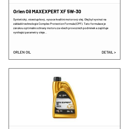
Orlen Oil MAXEXPERT XF 5W-30
Syntetický, vícestupňový, vysoce kvalitní motorový olej. Olej byl vyvinut na
základě technologie Complex Protection Formula (CPF). Tato formulace je
zárukou optimální ochrany motoru za všech provozních podmínek a zajišťuje
vynikající parametry oleje…
ORLEN OIL
DETAIL >