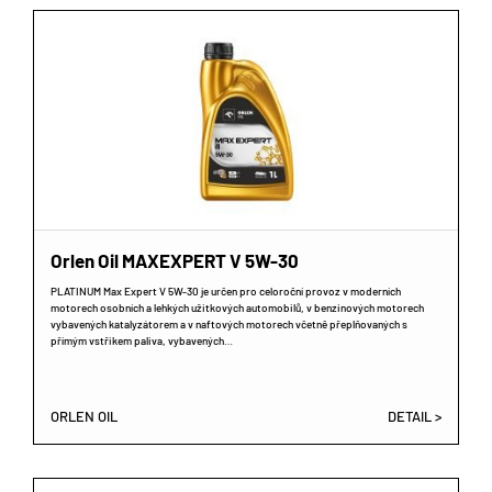
Orlen Oil MAXEXPERT V 5W-30
PLATINUM Max Expert V 5W-30 je určen pro celoroční provoz v moderních
motorech osobních a lehkých užitkových automobilů, v benzinových motorech
vybavených katalyzátorem a v naftových motorech včetně přeplňovaných s
přímým vstřikem paliva, vybavených…
ORLEN OIL
DETAIL >