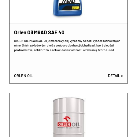
Orlen Oil M6AD SAE 40
ORLEN OIL M6AD SAE 40 je motorový olej vyrobený na bázi vysoce rafinovaných
minerálních základových olejů a souboru obohacujících přísad, které zlepšují
protioděrové, antikorozní a antioxidační vlastnosti a zabraňují tvorbě úsad.
ORLEN OIL
DETAIL >