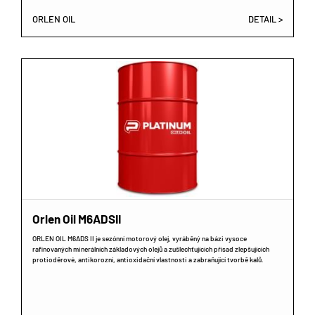
ORLEN OIL
DETAIL >
Orlen Oil M6ADSII
ORLEN OIL M6ADS II je sezónní motorový olej, vyráběný na bázi vysoce
rafinovaných minerálních základových olejů a zušlechťujících přísad zlepšujících
protioděrové, antikorozní, antioxidační vlastnosti a zabraňující tvorbě kalů.