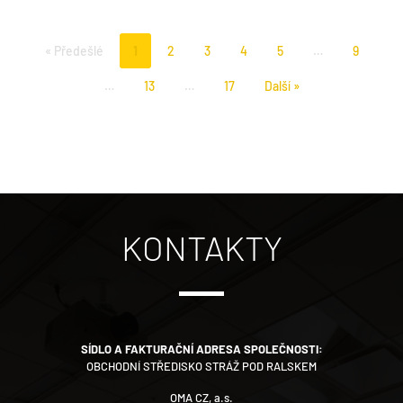
« Předešlé
1
2
3
4
5
…
9
…
13
…
17
Další »
KONTAKTY
SÍDLO A FAKTURAČNÍ ADRESA SPOLEČNOSTI:
OBCHODNÍ STŘEDISKO STRÁŽ POD RALSKEM
OMA CZ, a.s.