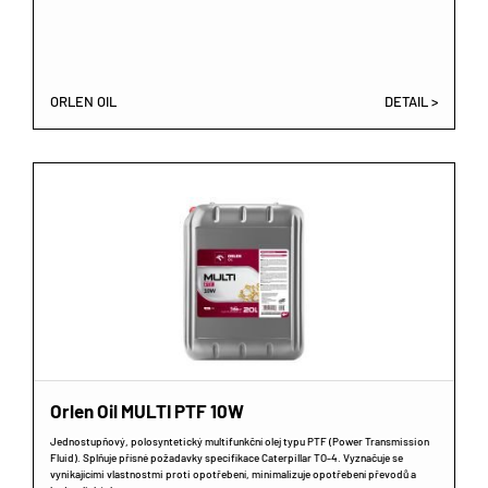
ORLEN OIL
DETAIL >
Orlen Oil MULTI PTF 10W
Jednostupňový, polosyntetický multifunkční olej typu PTF (Power Transmission
Fluid). Splňuje přísné požadavky specifikace Caterpillar TO-4. Vyznačuje se
vynikajícími vlastnostmi proti opotřebení, minimalizuje opotřebení převodů a