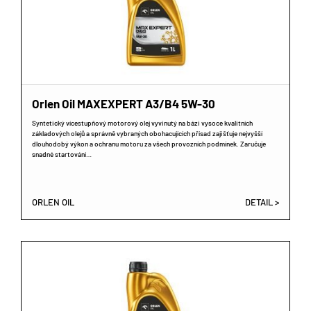
Orlen Oil MAXEXPERT A3/B4 5W-30
Syntetický vícestupňový motorový olej vyvinutý na bázi vysoce kvalitních
základových olejů a správně vybraných obohacujících přísad zajišťuje nejvyšší
dlouhodobý výkon a ochranu motoru za všech provozních podmínek. Zaručuje
snadné startování…
ORLEN OIL
DETAIL >