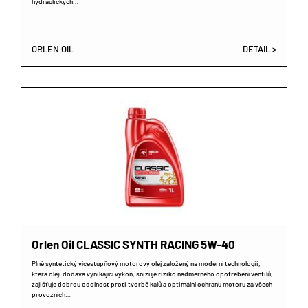
hydraulických…
ORLEN OIL
DETAIL >
Orlen Oil CLASSIC SYNTH RACING 5W-40
Plně syntetický vícestupňový motorový olej založený na moderní technologii,
která oleji dodává vynikající výkon, snižuje riziko nadměrného opotřebení ventilů,
zajišťuje dobrou odolnost proti tvorbě kalů a optimální ochranu motoru za všech
provozních…