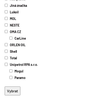
Elektroizolační oleje
Jiná značka
Biologicky odbouratelné oleje
Lukoil
Potravinářské oleje
MOL
Speciální oleje
NESTE
OMA CZ
CarLine
ORLEN OIL
Shell
Total
Unipetrol RPA s.r.o.
Mogul
Paramo