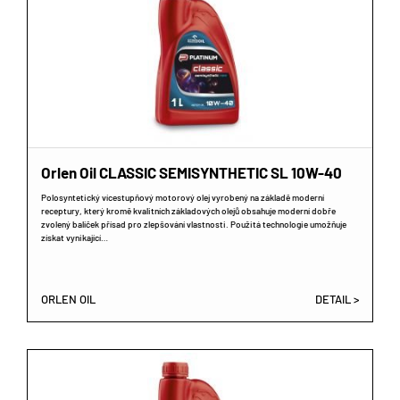
Orlen Oil CLASSIC SEMISYNTHETIC SL 10W-40
Polosyntetický vícestupňový motorový olej vyrobený na základě moderní
receptury, který kromě kvalitních základových olejů obsahuje moderní dobře
zvolený balíček přísad pro zlepšování vlastnosti. Použitá technologie umožňuje
získat vynikající…
ORLEN OIL
DETAIL >