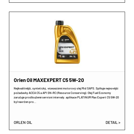
Orlen Oil MAXEXPERT C5 5W-20
Nejkvalitnější, syntetický, vícesezónní motorový olej Mid SAPS. Splňuje nejnovější
požadavky ACEA C5 a API SN-RC (Resource Conserving). Olej Fuel Economy
zaručuje prodloužené servisní intervaly. aplikace PLATINUM Max Expert C5 5W-20
byl navržen pro…
ORLEN OIL
DETAIL >