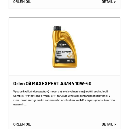
ORLEN OIL
DETAIL >
Orlen Oil MAXEXPERT A3/B4 10W-40
Vysoce kvalitní vícestupňový motorový olej vyvinutý s nejnovější technologií
Complex Protection Formula. CPF zaručuje vynikající ochranu motoru v létě i v
zimě. navíc snižuje riziko nadměrného opotřebení ventilů a zajišťuje lepší kontrolu
usazenin.…
ORLEN OIL
DETAIL >