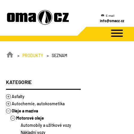
Rychlý kontakt
+420 487 851 016
PRODUKTY
SEZNAM
KATEGORIE
Asfalty
Autochemie, autokosmetika
Asfalty
Oleje a maziva
Asfaltové výrobky
Autokosmetika
Stavebněizolační asfalty
Autochemie
Motorové oleje
Modifikované asfalty
Asfalty ředěné
Mechanické rozprašovače
Doplňkový sortiment
Silniční asfalty
Zálivky
Tlakové spreje
Náplně do ostřikovačů
Automobily a užitkové vozy
Autodoplňky
Emulze
Ostatní
Rozmrazovače
Nákladní vozy