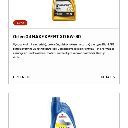
Akce
Orlen Oil MAXEXPERT XD 5W-30
Vysoce kvalitní, syntetický, celoroční, nízkoviskózní motorový olej typu Mid-SAPS
formulovaný na unikátní technologii Complex Protection Formula. Tato formulace
zaručuje optimální ochranu motoru za všech provozních podmínek. Snižuje
riziko…
ORLEN OIL
DETAIL >