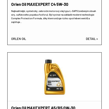
Orlen Oil MAXEXPERT C4 5W-30
Nejkvalitnější, syntetický, celoroční motorový olej typu L-SAPS (sníženým obsah
síry, sulfátového popela a fosforu). Byl vyvinut na základě moderní technologie
Complex Protection Formula, díky které snižuje riziko opotřebení ventilů a
zajišťuje…
ORLEN OIL
DETAIL >
Orlen Oil MAXEXPERT A5/B5 0W-30