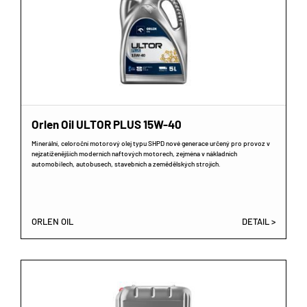
Orlen Oil ULTOR PLUS 15W-40
Minerální, celoroční motorový olej typu SHPD nové generace určený pro provoz v
nejzatíženějších moderních naftových motorech, zejména v nákladních
automobilech, autobusech, stavebních a zemědělských strojích.
ORLEN OIL
DETAIL >