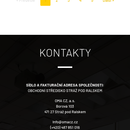
« Předešlé
1
2
3
4
5
Další »
KONTAKTY
SÍDLO A FAKTURAČNÍ ADRESA SPOLEČNOSTI:
OBCHODNÍ STŘEDISKO STRÁŽ POD RALSKEM
OMA CZ, a.s.
Borová 103
471 27 Stráž pod Ralskem
info@omacz.cz
(+420) 487 851 016