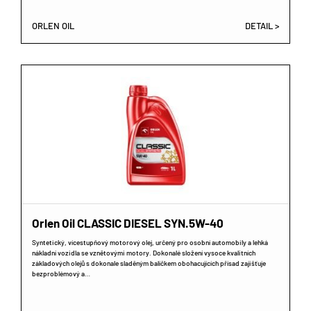
ORLEN OIL
DETAIL >
Orlen Oil CLASSIC DIESEL SYN.5W-40
Syntetický, vícestupňový motorový olej, určený pro osobní automobily a lehká
nákladní vozidla se vznětovými motory. Dokonalé složení vysoce kvalitních
základových olejů s dokonale sladěným balíčkem obohacujících přísad zajišťuje
bezproblémový a…