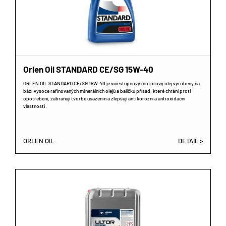
Orlen Oil STANDARD CE/SG 15W-40
ORLEN OIL STANDARD CE/SG 15W-40 je vícestupňový motorový olej vyrobený na
bázi vysoce rafinovaných minerálních olejů a balíčku přísad, které chrání proti
opotřebení, zabraňují tvorbě usazenin a zlepšují antikorozní a antioxidační
vlastnosti.
ORLEN OIL
DETAIL >