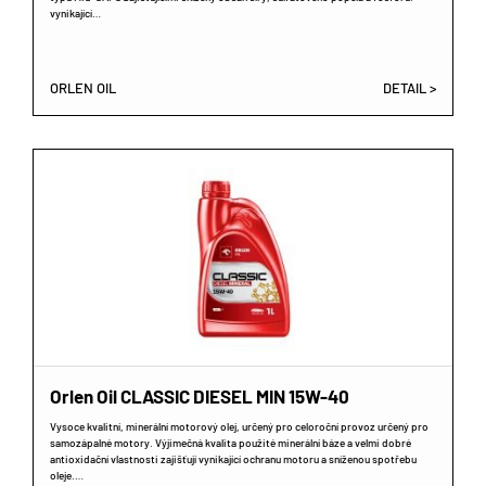
vynikající…
ORLEN OIL
DETAIL >
Orlen Oil CLASSIC DIESEL MIN 15W-40
Vysoce kvalitní, minerální motorový olej, určený pro celoroční provoz určený pro
samozápalné motory. Výjimečná kvalita použité minerální báze a velmi dobré
antioxidační vlastnosti zajišťují vynikající ochranu motoru a sníženou spotřebu
oleje.…