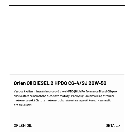
Orlen Oil DIESEL 2 HPDO CG-4/SJ 20W-50
Vysoce kvalitní minerální motorové oleje HPDO (High Performance Diesel Oil) pro
silně a středně namáhané dieselové motory. Poskytují: • minimální opotřebení
motoru • vysoká čistota motoru • dokonalá ochrana proti korozi • zamezilo
produkci sazí
ORLEN OIL
DETAIL >