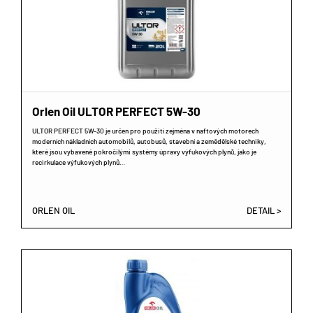
Orlen Oil ULTOR PERFECT 5W-30
ULTOR PERFECT 5W-30 je určen pro použití zejména v naftových motorech
moderních nákladních automobilů, autobusů, stavební a zemědělské techniky,
které jsou vybavené pokročilými systémy úpravy výfukových plynů, jako je
recirkulace výfukových plynů…
ORLEN OIL
DETAIL >