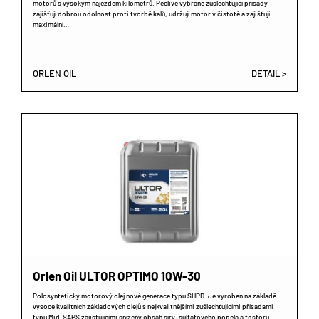
motorů s vysokým nájezdem kilometrů. Pečlivě vybrané zušlechťující přísady
zajišťují dobrou odolnost proti tvorbě kalů, udržují motor v čistotě a zajišťují
maximální…
ORLEN OIL
DETAIL >
Orlen Oil ULTOR OPTIMO 10W-30
Polosyntetický motorový olej nové generace typu SHPD. Je vyroben na základě
vysoce kvalitních základových olejů s nejkvalitnějšími zušlechťujícími přísadami
typu Mid-SAPS zajišťujícími snížený obsah síry, sulfátového popela a fosforu.