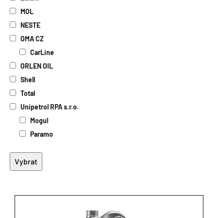
Elektroizolační oleje
MOL
Biologicky odbouratelné oleje
NESTE
Potravinářské oleje
OMA CZ
Speciální oleje
CarLine
ORLEN OIL
Shell
Total
Unipetrol RPA s.r.o.
Mogul
Paramo