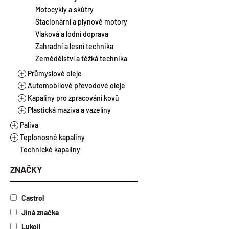
Laky
Chladicí kapaliny
Motocykly a skútry
Suspenze
Brzdové kapaliny
Stacionární a plynové motory
Tmely
Aditiva pro autochemii
Vlaková a lodní doprava
Zahradní a lesní technika
Zemědělství a těžká technika
Průmyslové oleje
Automobilové převodové oleje
Hydraulické oleje
Kapaliny pro zpracování kovů
Aditiva pro průmyslové oleje
Manuální převodovky
Plastická maziva a vazelíny
Průmyslové převodové oleje
Automatické převodovky
Řezné oleje vodou mísitelné
Ložiskové oleje
Řezné oleje vodou nemísitelné
Plastická maziva
Paliva
Multifunkční oleje
Vazelíny
Teplonosné kapaliny
Alkylátová paliva
Kompresorové oleje
Technické kapaliny
Ethanol E85
Topné a chladicí kapaliny
Turbínové oleje
Motorová nafta a benzíny
Kapaliny pro solární kolektory
ZNAČKY
Separační oleje
Topný olej
Teplonosné a kalící oleje
Tmavé oleje
Castrol
Antikorozní oleje
Jiná značka
Válcové oleje
Lukoil