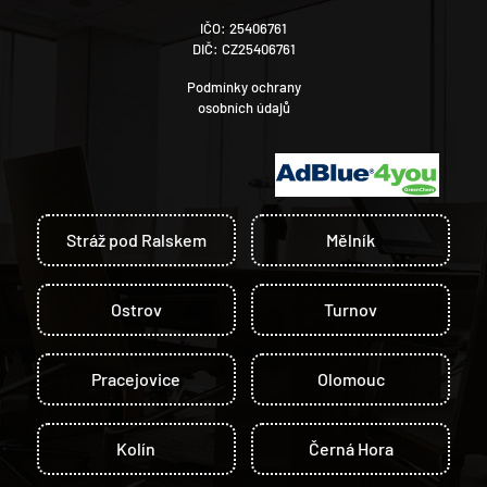
IČO: 25406761
DIČ: CZ25406761
Podmínky ochrany
osobních údajů
Stráž pod Ralskem
Mělník
Ostrov
Turnov
Pracejovice
Olomouc
Kolín
Černá Hora