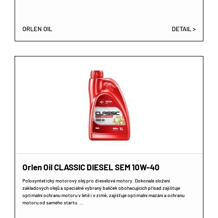
ORLEN OIL
DETAIL >
Orlen Oil CLASSIC DIESEL SEM 10W-40
Polosyntetický motorový olej pro dieselové motory. Dokonalé složení
základových olejů a speciálně vybraný balíček obohacujících přísad zajišťuje
optimální ochranu motoru v létě i v zimě, zajišťuje optimální mazání a ochranu
motoru od samého startu. …