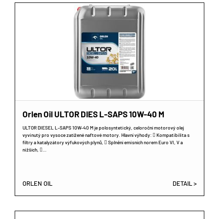
Orlen Oil ULTOR DIES L-SAPS 10W-40 M
ULTOR DIESEL L-SAPS 10W-40 M je polosyntetický, celoroční motorový olej
vyvinutý pro vysoce zatížené naftové motory. Hlavní výhody:  Kompatibilita s
filtry a katalyzátory výfukových plynů,  Splnění emisních norem Euro VI, V a
nižších, …
ORLEN OIL
DETAIL >