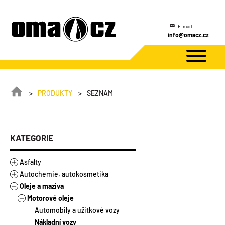
Rychlý kontakt
+420 487 851 016
PRODUKTY
SEZNAM
KATEGORIE
Asfalty
Autochemie, autokosmetika
Asfalty
Oleje a maziva
Asfaltové výrobky
Autokosmetika
Stavebněizolační asfalty
Autochemie
Motorové oleje
Modifikované asfalty
Asfalty ředěné
Mechanické rozprašovače
Doplňkový sortiment
Silniční asfalty
Zálivky
Tlakové spreje
Náplně do ostřikovačů
Automobily a užitkové vozy
Autodoplňky
Emulze
Ostatní
Rozmrazovače
Nákladní vozy