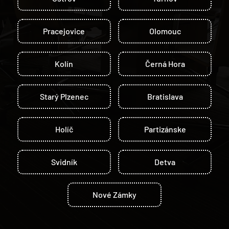
Pracejovice
Olomouc
Kolín
Černá Hora
Starý Plzenec
Bratislava
Holíč
Partizánske
Svidník
Detva
Nové Zámky