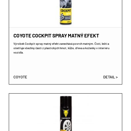
COYOTE COCKPIT SPRAY MATNÝ EFEKT
Výrobek Cockpit spray matný efekt zanechává povrch matným. Čistí, leští a
ošetřuje všechny části z plastických hmot, kůže, dřeva a koženky v interiéru
vozidla.
COYOTE
DETAIL >