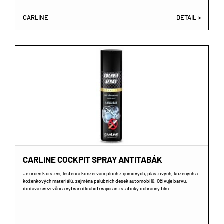
CARLINE
DETAIL >
CARLINE COCKPIT SPRAY ANTITABÁK
Je určen k čištění, leštění a konzervaci ploch z gumových, plastových, kožených a
koženkových materiálů, zejména palubních desek automobilů. Oživuje barvu,
dodává svěží vůni a vytváří dlouhotrvající antistatický ochranný film.