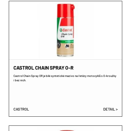
CASTROL CHAIN SPRAY O-R
Castrol Chain Spray OR je bílé syntetické mazivo na řetězy motocyklů s O-kroužky
i bez nich.
CASTROL
DETAIL >