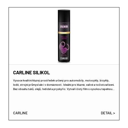
CARLINE SILIKOL
Vysoce kvalitní kluzný prostředek určený pro automobily, motocykly, bicykly,
lodě, strojní průmysl ale i v domácnosti. Ideální pro kluzné, valivé a točivé zařízení.
Bez obsahu tuků, olejů, ředidel a pryskyřic. Vytváří čistý film s vysokou tepelnou…
CARLINE
DETAIL >