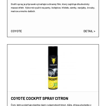
Grafit spray je přípravek vytvářející ochranný film, který zajišťuje dlouhodobý
mazací efekt. Výborné využití na panty, kolejnice, hřídele, zámky, navijáky, šrouby,
matice a mnoho dalších.
COYOTE
DETAIL >
COYOTE COCKPIT SPRAY CITRON
Čistí, leští a ošetřuje všechny části z plastických hmot, kůže, dřeva a koženky v