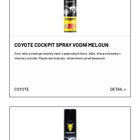
COYOTE COCKPIT SPRAY VODNÍ MELOUN
Čistí, leští a ošetřuje všechny části z plastických hmot, kůže, dřeva a koženky v
interiéru vozidla. Působí antistaticky, chrání hmotu před lámavostí.
COYOTE
DETAIL >