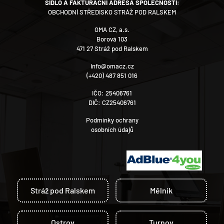
SÍDLO A FAKTURAČNÍ ADRESA SPOLEČNOSTI:
OBCHODNÍ STŘEDISKO STRÁŽ POD RALSKEM
OMA CZ, a.s.
Borová 103
471 27 Stráž pod Ralskem
info@omacz.cz
(+420) 487 851 016
IČO: 25406761
DIČ: CZ25406761
Podmínky ochrany
osobních údajů
Stráž pod Ralskem
Mělník
Ostrov
Turnov