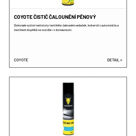
COYOTE ČISTIČ ČALOUNĚNÍ PĚNOVÝ
Dokonale vyčistí nečistoty textilního čalounění sedaček, koberců v automobilu a
textilních doplňků ve vozidle i v domácnosti.
COYOTE
DETAIL >