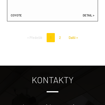
COYOTE
DETAIL >
« Předešlé
1
2
Další »
KONTAKTY