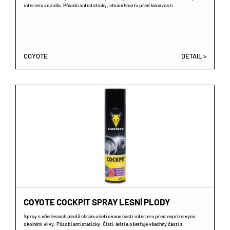
interiéru vozidla. Působí antistaticky, chrání hmotu před lámavostí.
COYOTE
DETAIL >
COYOTE COCKPIT SPRAY LESNÍ PLODY
Spray s vůní lesních plodů chrání ošetřované části interiéru před nepříznivými
okolními vlivy. Působí antistaticky. Čistí, leští a ošetřuje všechny části z