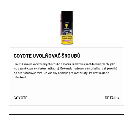
COYOTE UVOLŇOVAČ ŠROUBŮ
Slouží k uvolňování zarezlých šroubů a matek, k mazání všech třecích ploch, jako
jsou zámky, panty, řetězy, nářadí aj. Dokonale maže a chrání před korozí, proniká
do nepřístupných míst. Je vhodný zejména pro motoristy. Po krátké době
působení…
COYOTE
DETAIL >