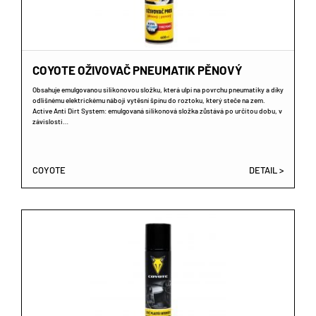
COYOTE OŽIVOVAČ PNEUMATIK PĚNOVÝ
Obsahuje emulgovanou silikonovou složku, která ulpí na povrchu pneumatiky a díky
odlišnému elektrickému náboji vytěsní špínu do roztoku, který steče na zem.
Active Anti Dirt System: emulgovaná silikonová složka zůstává po určitou dobu, v
závislosti…
COYOTE
DETAIL >