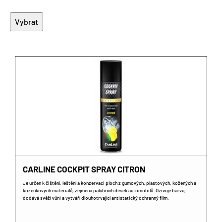
Elektroizolační oleje
Biologicky odbouratelné oleje
Potravinářské oleje
Speciální oleje
CARLINE COCKPIT SPRAY CITRON
Je určen k čištění, leštění a konzervaci ploch z gumových, plastových, kožených a
koženkových materiálů, zejména palubních desek automobilů. Oživuje barvu,
dodává svěží vůni a vytváří dlouhotrvající antistatický ochranný film.