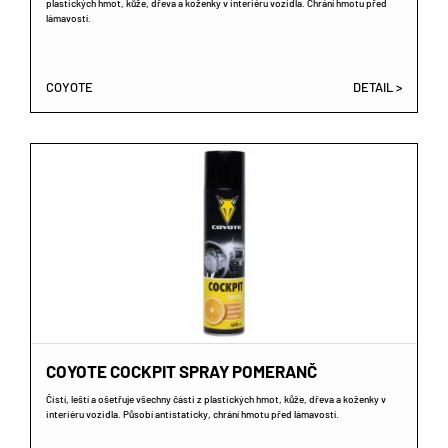
plastických hmot, kůže, dřeva a koženky v interiéru vozidla. Chrání hmotu před
lámavostí.
COYOTE
DETAIL >
COYOTE COCKPIT SPRAY POMERANČ
Čistí, leští a ošetřuje všechny části z plastických hmot, kůže, dřeva a koženky v
interiéru vozidla. Působí antistaticky, chrání hmotu před lámavostí.