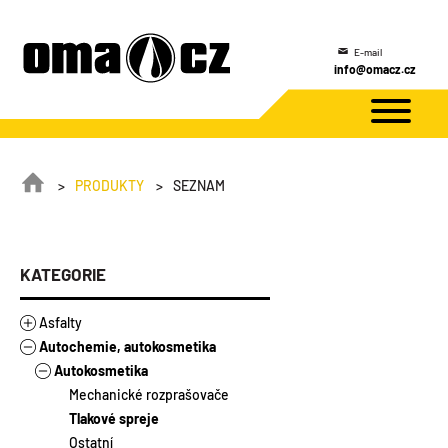
Rychlý kontakt
+420 487 851 016
PRODUKTY
SEZNAM
KATEGORIE
Asfalty
Autochemie, autokosmetika
Asfalty
Asfaltové výrobky
Autokosmetika
Stavebněizolační asfalty
Modifikované asfalty
Asfalty ředěné
Mechanické rozprašovače
Silniční asfalty
Zálivky
Tlakové spreje
Emulze
Ostatní