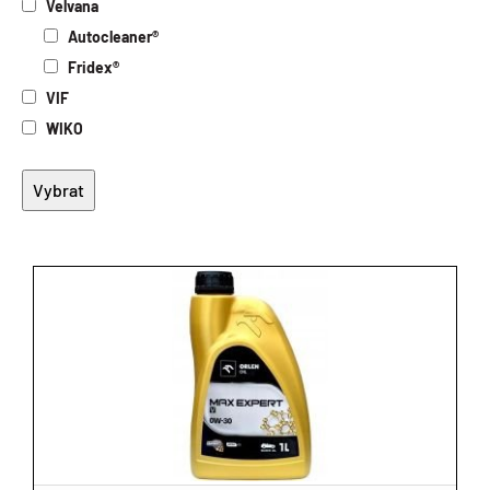
Velvana
Autocleaner®
Fridex®
VIF
WIKO