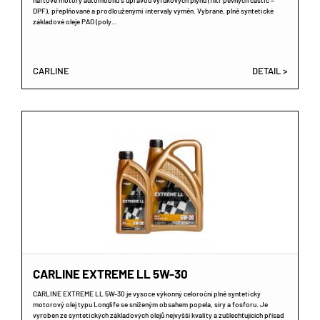
naftové motory automobilů s úpravou výfukových plynů (filtr pevných částic =
DPF), přeplňované a prodlouženými intervaly výměn. Vybrané, plně syntetické
základové oleje PAO (poly…
CARLINE
DETAIL >
CARLINE EXTREME LL 5W-30
CARLINE EXTREME LL 5W-30 je vysoce výkonný celoroční plně syntetický
motorový olej typu Longlife se sníženým obsahem popela, síry a fosforu. Je
vyroben ze syntetických základových olejů nejvyšší kvality a zušlechťujících přísad