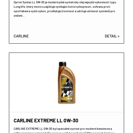
Sprint Syntec LL 5W-30 je moderní plně syntetický olej nejvyšší výkonnosti typu
Long life, který motoru zajišťuje vynikající čisticí schopnosti, ochranu proti
opotřebení a vyšší výkon, prodlužuje životnost a udržuje účinnost systémů pro
snížení…
CARLINE
DETAIL >
CARLINE EXTREME LL 0W-30
CARLINE EXTREME LL 0W-30 byl speciálně vyvinut pro moderní benzínové a