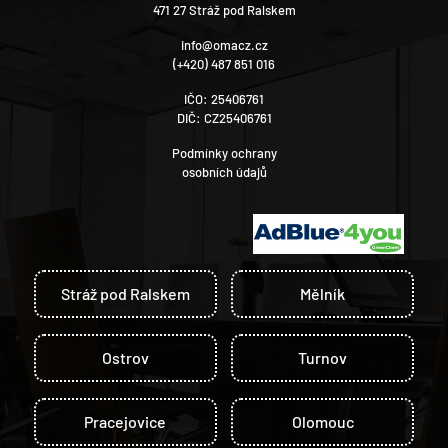
471 27 Stráž pod Ralskem
info@omacz.cz
(+420) 487 851 016
IČO: 25406761
DIČ: CZ25406761
Podmínky ochrany
osobních údajů
Stráž pod Ralskem
Mělník
Ostrov
Turnov
Pracejovice
Olomouc