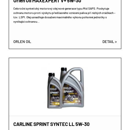
Orlen Oil MAXEXPERT V+ 5W-30
Celoroční syntetický motorový olej nové generace typu Mid SAPS. Poskytuje
ochranu motoru proti výskytu předčasného vznícení paliva při nízkých otáčkách –
tzv. LSPI. Olej usnadňuje dosažení maximálního výkonu pohonné jednotky s
vynikající ochranou…
ORLEN OIL
DETAIL >
CARLINE SPRINT SYNTEC LL 5W-30