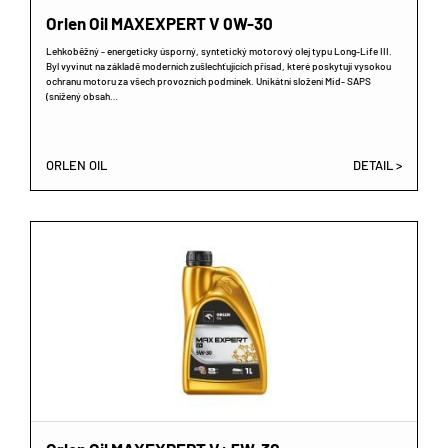
Orlen Oil MAXEXPERT V 0W-30
Lehkoběžný - energeticky úsporný, syntetický motorový olej typu Long-Life III.
Byl vyvinut na základě moderních zušlechťujících přísad, které poskytují vysokou
ochranu motoru za všech provozních podmínek. Unikátní složení Mid- SAPS
(snížený obsah…
ORLEN OIL
DETAIL >