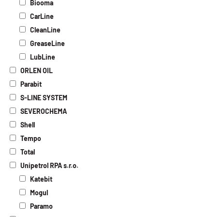
Biooma
CarLine
CleanLine
GreaseLine
LubLine
ORLEN OIL
Parabit
S-LINE SYSTEM
SEVEROCHEMA
Shell
Tempo
Total
Unipetrol RPA s.r.o.
Katebit
Mogul
Paramo