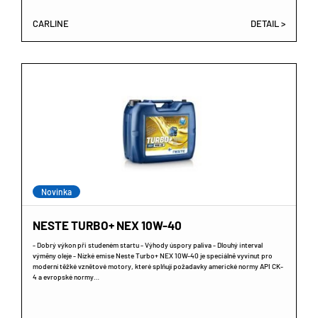
CARLINE
DETAIL >
Novinka
NESTE TURBO+ NEX 10W-40
- Dobrý výkon při studeném startu - Výhody úspory paliva - Dlouhý interval
výměny oleje - Nízké emise Neste Turbo+ NEX 10W-40 je speciálně vyvinut pro
moderní těžké vznětové motory, které splňují požadavky americké normy API CK-
4 a evropské normy…