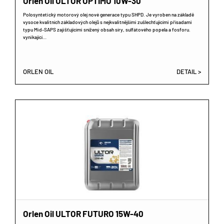
Orlen Oil ULTOR OPTIMO 10W-30
Polosyntetický motorový olej nové generace typu SHPD. Je vyroben na základě
vysoce kvalitních základových olejů s nejkvalitnějšími zušlechťujícími přísadami
typu Mid-SAPS zajišťujícími snížený obsah síry, sulfátového popela a fosforu.
vynikající…
ORLEN OIL
DETAIL >
Orlen Oil ULTOR FUTURO 15W-40