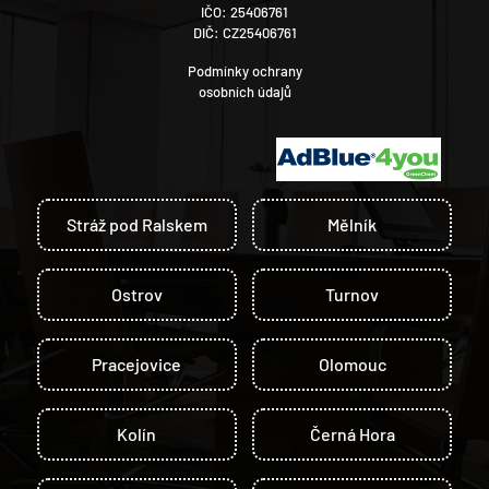
IČO: 25406761
DIČ: CZ25406761
Podmínky ochrany
osobních údajů
Stráž pod Ralskem
Mělník
Ostrov
Turnov
Pracejovice
Olomouc
Kolín
Černá Hora