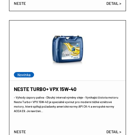
NESTE
DETAIL >
Novinka
NESTE TURBO+ VPX 15W-40
- Výhody úspory paliva - Dlouhý interval výměny oleje - Vynikající čistota motoru
Neste Turbo+ VPX 15W-40 je speciálně vyvinut pro moderní těžké vznětové
motory, které splňují požadavky americké normy API CK-4 a evropské normy
ACEA E9. Je navržen…
NESTE
DETAIL >