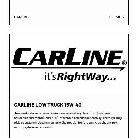
CARLINE
DETAIL >
CARLINE LOW TRUCK 15W-40
Je určen k celoročnímu mazání extrémně namáhaných naftových motorů
nákladních automobilů, autobusů, stavební a zemědělské techniky, které vyžadují
oleje se sníženým obsahem sulfátového popela, fosforu a síry. Je vhodný pro
motory vybavené zařízením…