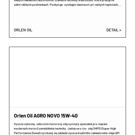
velkých nákladních automobilů, stavební techniky a autobusů, které pracují ve
velmi těžkých podmínkách. Poskytuje: vynikající vlastnosti při nízkých teplotách,…
ORLEN OIL
DETAIL >
Orlen Oil AGRO NOVO 15W-40
Vysoce výkonný, celoroční motorový olej vyvinutý speciálně pro mazání
moderních motorů zemědělské techniky. Jedná se o tzv. olej SHPD (Super High
Performance Diesel) vyrobený na základě vysoce kvalitního základového oleje API