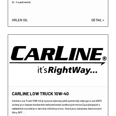
Gr. II a jedinečně…
ORLEN OIL
DETAIL >
CARLINE LOW TRUCK 10W-40
Carline Low Truck 10W-40 je vysoce výkonný plně syntetický olej typu Low SAPS
určený pro mazání moderních nízkoemisních vznětových motorů používaných u
nákladních vozidel pro náročný silniční provoz, které jsou vybaveny částicovými
filtry DPF …