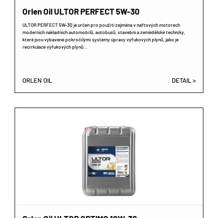
Orlen Oil ULTOR PERFECT 5W-30
ULTOR PERFECT 5W-30 je určen pro použití zejména v naftových motorech
moderních nákladních automobilů, autobusů, stavební a zemědělské techniky,
které jsou vybavené pokročilými systémy úpravy výfukových plynů, jako je
recirkulace výfukových plynů…
ORLEN OIL
DETAIL >