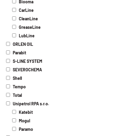
Biooma
CarLine
CleanLine
GreaseLine
LubLine
ORLEN OIL
Parabit
S-LINE SYSTEM
SEVEROCHEMA
Shell
Tempo
Total
Unipetrol RPA s.r.o.
Katebit
Mogul
Paramo