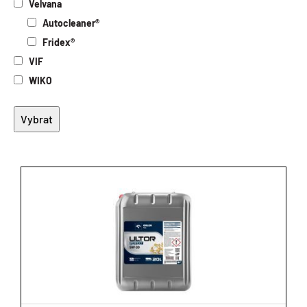
Velvana
Autocleaner®
Fridex®
VIF
WIKO