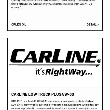
vyvinutý pro vysoce zatížené naftové motory. Hlavní výhody:  Kompatibilita s
filtry a katalyzátory výfukových plynů,  Splnění emisních norem Euro VI, V a
nižších, …
ORLEN OIL
DETAIL >
CARLINE LOW TRUCK PLUS 5W-30
CARLINE® Low Truck PLUS 5W-30 je vysoce výkonný, plně syntetický olej typu
LOW SAPS. Nový vyspělý systém aditiv tohoto oleje byl speciálně vyvinut tak, aby
napomáhal prodloužit životnost a udržovat účinnost systémů omezujících emise