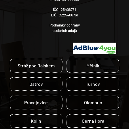
IČO: 25406761
DIČ: CZ25406761
Podmínky ochrany
osobních údajů
Stráž pod Ralskem
Mělník
Ostrov
Turnov
Pracejovice
Olomouc
Kolín
Černá Hora