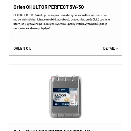
Orlen Oil ULTOR PERFECT 5W-30
ULTOR PERFECT 5W-30 je určen pro použití zejména v naftových motorech
moderních nákladních automobilů, autobusů, stavební a zemědělské techniky,
které jsou vybavené pokročilými systémy úpravy výfukových plynů, jako je
recirkulace výfukových plynů…
ORLEN OIL
DETAIL >