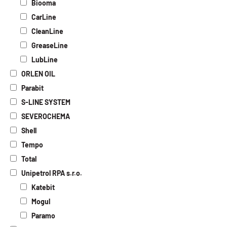
Biooma
CarLine
CleanLine
GreaseLine
LubLine
ORLEN OIL
Parabit
S-LINE SYSTEM
SEVEROCHEMA
Shell
Tempo
Total
Unipetrol RPA s.r.o.
Katebit
Mogul
Paramo