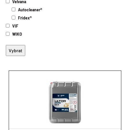
Velvana
Autocleaner®
Fridex®
VIF
WIKO