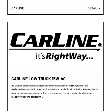
CARLINE
DETAIL >
CARLINE LOW TRUCK 15W-40
Je určen k celoročnímu mazání extrémně namáhaných naftových motorů
nákladních automobilů, autobusů, stavební a zemědělské techniky, které vyžadují
oleje se sníženým obsahem sulfátového popela, fosforu a síry. Je vhodný pro
motory vybavené zařízením…