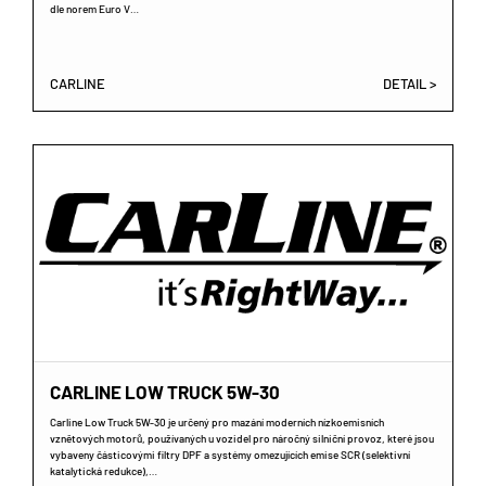
dle norem Euro V…
CARLINE
DETAIL >
CARLINE LOW TRUCK 5W-30
Carline Low Truck 5W-30 je určený pro mazání moderních nízkoemisních
vznětových motorů, používaných u vozidel pro náročný silniční provoz, které jsou
vybaveny částicovými filtry DPF a systémy omezujících emise SCR (selektivní
katalytická redukce),…