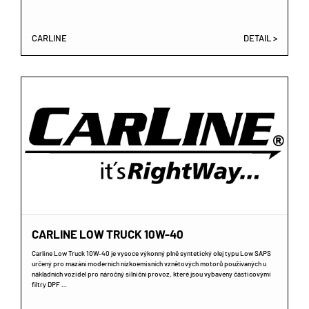
CARLINE
DETAIL >
CARLINE LOW TRUCK 10W-40
Carline Low Truck 10W-40 je vysoce výkonný plně syntetický olej typu Low SAPS
určený pro mazání moderních nízkoemisních vznětových motorů používaných u
nákladních vozidel pro náročný silniční provoz, které jsou vybaveny částicovými
filtry DPF …