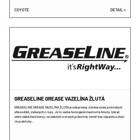
COYOTE
DETAIL >
GREASELINE GREASE VAZELÍNA ŽLUTÁ
GREASELINE GREASE VAZELÍNA ŽLUTÁ je odbarvená, čištěná směs polotuhých
uhlovodíků, získaných z ropy. Je to vazká homogenní masťovitá hmota, bílé až
velmi slabě žluté barvy, ve slabších vrstvách průsvitná, téměř bez zápachu a chuti.
Je prakticky…