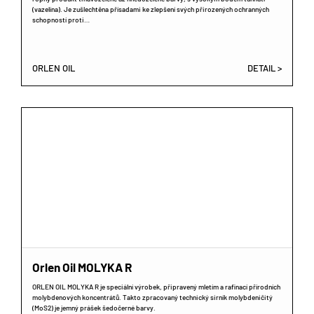
(vazelína). Je zušlechtěna přísadami ke zlepšení svých přirozených ochranných
schopností proti…
ORLEN OIL
DETAIL >
Orlen Oil MOLYKA R
ORLEN OIL MOLYKA R je speciální výrobek, připravený mletím a rafinací přírodních
molybdenových koncentrátů. Takto zpracovaný technický sirník molybdeničitý
(MoS2) je jemný prášek šedočerné barvy.