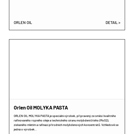
ORLEN OIL
DETAIL >
Orlen Oil MOLYKA PASTA
ORLEN OIL MOLYKA PASTA je speciální výrobek, připravený ze směsi kvalitního
rafinovaného ropného oleje a technického síranu molybdeničitého (MoS2),
získaného mletím a rafinací přírodních molybdenových koncentrátů. Vzhledově se
jedná o výrobek…