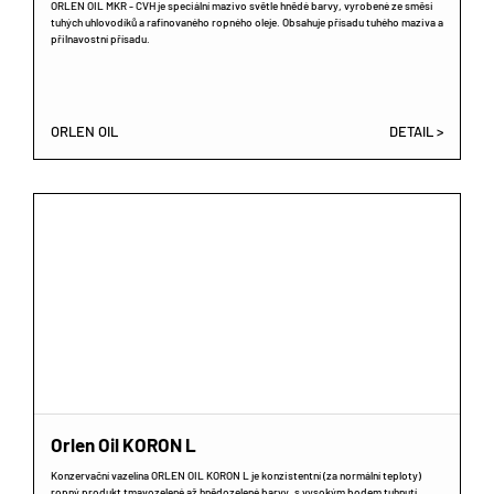
ORLEN OIL MKR - CVH je speciální mazivo světle hnědé barvy, vyrobené ze směsi
tuhých uhlovodíků a rafinovaného ropného oleje. Obsahuje přísadu tuhého maziva a
přilnavostní přísadu.
ORLEN OIL
DETAIL >
Orlen Oil KORON L
Konzervační vazelína ORLEN OIL KORON L je konzistentní (za normální teploty)
ropný produkt tmavozelené až hnědozelené barvy, s vysokým bodem tuhnutí