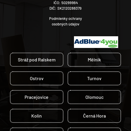
IČO: 50299964
DIČ: SK2120288379
Podmienky ochrany
osobných údajov
Stráž pod Ralskem
Mělník
Ostrov
Turnov
Pracejovice
Olomouc
Kolín
Černá Hora