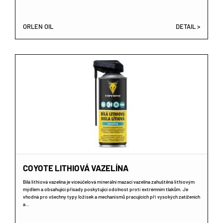
ORLEN OIL
DETAIL >
COYOTE LITHIOVÁ VAZELÍNA
Bílá lithiová vazelína je víceúčelová minerální mazací vazelína zahuštěná lithiovým
mýdlem a obsahující přísady poskytující odolnost proti extrémním tlakům. Je
vhodná pro všechny typy ložisek a mechanismů pracujících při vysokých zatíženích
a…