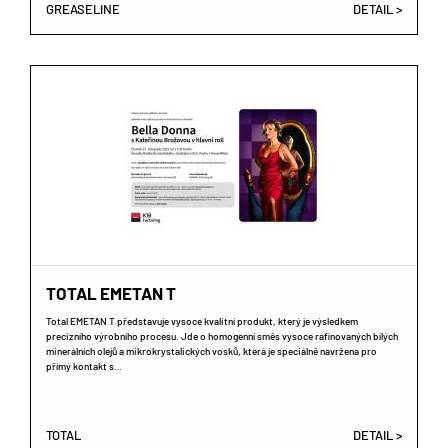
GREASELINE
DETAIL >
TOTAL EMETAN T
Total EMETAN T představuje vysoce kvalitní produkt, který je výsledkem
precizního výrobního procesu. Jde o homogenní směs vysoce rafinovaných bílých
minerálních olejů a mikrokrystalických vosků, která je speciálně navržena pro
přímý kontakt s…
TOTAL
DETAIL >