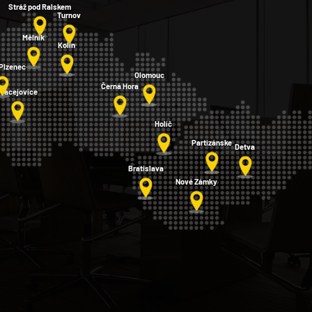
Stráž pod Ralskem
Turnov
Mělník
Kolín
 Plzenec
Olomouc
Černá Hora
Pracejovice
Holíč
Partizánske
Detva
Bratislava
Nové Zámky