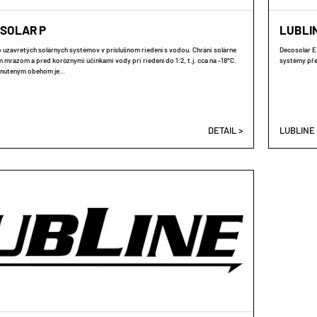
SOLAR P
LUBLI
 uzavretých solárnych systémov v príslušnom riedení s vodou. Chráni solárne
Decosolar E 
razom a pred koróznymi účinkami vody pri riedení do 1:2, t.j. cca na -18°C.
systémy před
s núteným obehom je…
DETAIL >
LUBLINE