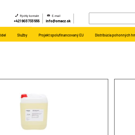
Rýchly kontakt
E-mail
+421 903 733 555
info@omacz.sk
idel
Služby
Projekt spolufinancovaný EU
Distribúcia pohonných h