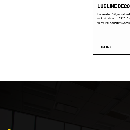
LUBLINE DECO
Decosolar P 32 je číra be
na bod tuhnutia -32 °C. 
vody. Pri použití v syst
LUBLINE