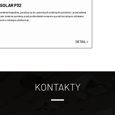
SOLAR P32
zfarebná kvapalina, používa sa do uzavretých solárnych systémov, je nariedená
Chráni solárne systémy pred poškodením mrazom a pred koróznymi účinkami
émoch s núteným obehom je…
DETAIL >
KONTAKTY