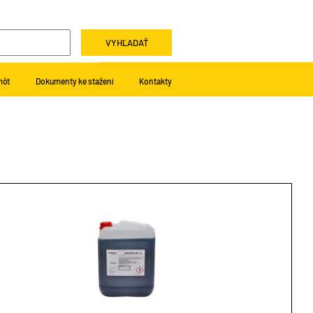
VYHĽADAŤ
môt
Dokumenty ke stažení
Kontakty