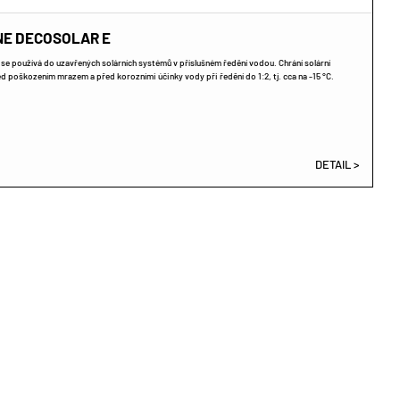
NE DECOSOLAR E
se používá do uzavřených solárních systémů v příslušném ředění vodou. Chrání solární
 poškozením mrazem a před korozními účinky vody při ředění do 1:2, tj. cca na -15 °C.
DETAIL >